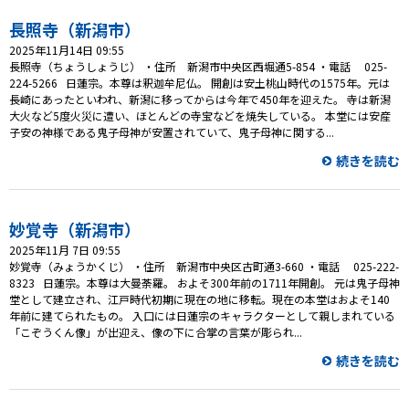
長照寺（新潟市）
2025年11月14日 09:55
長照寺（ちょうしょうじ） ・住所 新潟市中央区西堀通5-854 ・電話 025-
224-5266 日蓮宗。本尊は釈迦牟尼仏。 開創は安土桃山時代の1575年。元は
長崎にあったといわれ、新潟に移ってからは今年で450年を迎えた。 寺は新潟
大火など5度火災に遭い、ほとんどの寺宝などを焼失している。 本堂には安産
子安の神様である鬼子母神が安置されていて、鬼子母神に関する...
続きを読む
妙覚寺（新潟市）
2025年11月 7日 09:55
妙覚寺（みょうかくじ） ・住所 新潟市中央区古町通3-660 ・電話 025-222-
8323 日蓮宗。本尊は大曼荼羅。 およそ300年前の1711年開創。 元は鬼子母神
堂として建立され、江戸時代初期に現在の地に移転。現在の本堂はおよそ140
年前に建てられたもの。 入口には日蓮宗のキャラクターとして親しまれている
「こぞうくん像」が出迎え、像の下に合掌の言葉が彫られ...
続きを読む