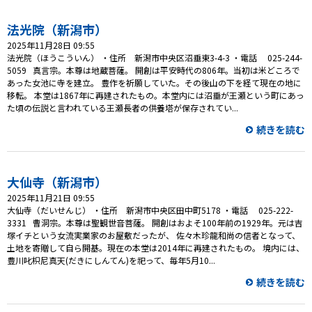
プレゼント
法光院（新潟市）
コンテンツ・アプリ
2025年11月28日 09:55
法光院（ほうこういん） ・住所 新潟市中央区沼垂東3-4-3 ・電話 025-244-
キッズ
ケンジュ
愛の募金
5059 真言宗。本尊は地蔵菩薩。 開創は平安時代の806年。当初は米どころで
あった女池に寺を建立。 豊作を祈願していた。その後山の下を経て現在の地に
Well-being
防災・減災
移転。 本堂は1867年に再建されたもの。本堂内には沼垂が王瀬という町にあっ
た頃の伝説と言われている王瀬長者の供養塔が保存されてい...
ショッピング
続きを読む
会社概要・ビジョン
お問い合わせ
大仙寺（新潟市）
2025年11月21日 09:55
大仙寺（だいせんじ） ・住所 新潟市中央区田中町5178 ・電話 025-222-
3331 曹洞宗。本尊は聖観世音菩薩。 開創はおよそ100年前の1929年。元は吉
塚イチという女流実業家のお屋敷だったが、 佐々木珍龍和尚の信者となって、
土地を寄贈して自ら開基。現在の本堂は2014年に再建されたもの。 境内には、
豊川叱枳尼真天(だきにしんてん)を祀って、毎年5月10...
続きを読む