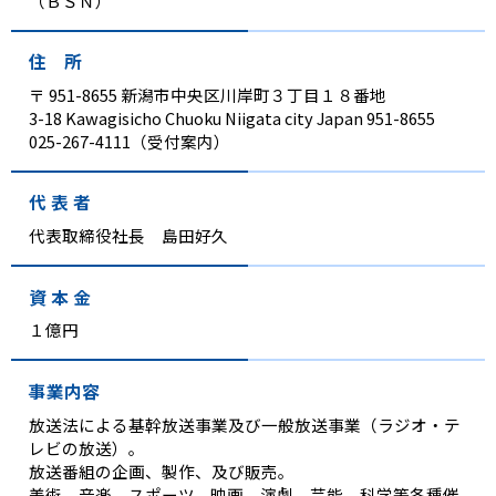
（ＢＳＮ）
住 所
〒 951-8655 新潟市中央区川岸町３丁目１８番地
3-18 Kawagisicho Chuoku Niigata city Japan 951-8655
025-267-4111（受付案内）
代 表 者
代表取締役社長 島田好久
資 本 金
１億円
事業内容
放送法による基幹放送事業及び一般放送事業（ラジオ・テ
レビの放送）。
放送番組の企画、製作、及び販売。
美術、音楽、スポーツ、映画、演劇、芸能、科学等各種催