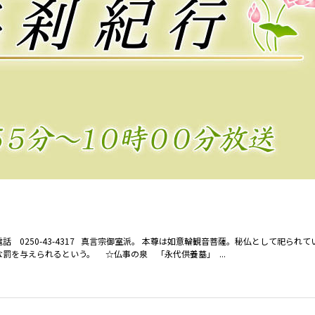
話 0250-43-4317 真言宗御室派。 本尊は如意輪観音菩薩。秘仏として祀られ
を与えられるという。 ☆仏事の泉 「永代供養墓」 ...