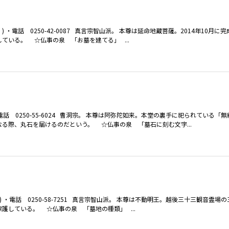
電話 0250-42-0087 真言宗智山派。 本尊は延命地蔵菩薩。2014年10月に
いる。 ☆仏事の泉 「お墓を建てる」 ...
話 0250-55-6024 曹洞宗。 本尊は阿弥陀如来。本堂の裏手に祀られている「
る際、丸石を届けるのだという。 ☆仏事の泉 「墓石に刻む文字...
・電話 0250-58-7251 真言宗智山派。 本尊は不動明王。越後三十三観音霊場
している。 ☆仏事の泉 「墓地の種類」 ...