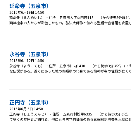
延命寺（五泉市）
2015年6月19日 14:50
延命寺（えんめいじ） ・住所 五泉市大字丸田茂115 （から徒歩3分ほど。) ・
画は檀家の人たちが彩色したもの。弘法大師作と伝わる聖観世音菩薩も安置して
永谷寺（五泉市）
2015年6月12日 14:50
永谷寺（ようこくじ） ・住所 五泉市川内1430 （から徒歩3分ほど。) ・電
な伝説がある。近くにあった城のお姫様の化身である龍神が寺の住職が亡くな
正円寺（五泉市）
2015年6月 5日 14:50
正円寺（しょうえんじ） ・住所 五泉市村松甲6335 （から徒歩3分ほど。) 
て多くの参拝者が訪れる。他にも考古学的価値のある五輪線刻塔婆を大切に保護