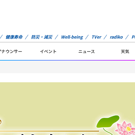
健康寿命
防災・減災
Well-being
TVer
radiko
P
アナウンサー
イベント
ニュース
天気