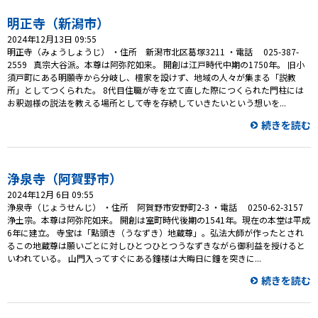
明正寺（新潟市）
2024年12月13日 09:55
明正寺（みょうしょうじ） ・住所 新潟市北区葛塚3211 ・電話 025-387-
2559 真宗大谷派。本尊は阿弥陀如来。 開創は江戸時代中期の1750年。 旧小
須戸町にある明願寺から分岐し、檀家を設けず、地域の人々が集まる「説教
所」としてつくられた。 8代目住職が寺を立て直した際につくられた門柱には
お釈迦様の説法を教える場所として寺を存続していきたいという想いを...
続きを読む
浄泉寺（阿賀野市）
2024年12月 6日 09:55
浄泉寺（じょうせんじ） ・住所 阿賀野市安野町2-3 ・電話 0250-62-3157
浄土宗。本尊は阿弥陀如来。 開創は室町時代後期の1541年。現在の本堂は平成
6年に建立。 寺宝は「點頭き（うなずき）地蔵尊」。弘法大師が作ったとされ
るこの地蔵尊は願いごとに対しひとつひとつうなずきながら御利益を授けると
いわれている。 山門入ってすぐにある鐘楼は大晦日に鐘を突きに...
続きを読む