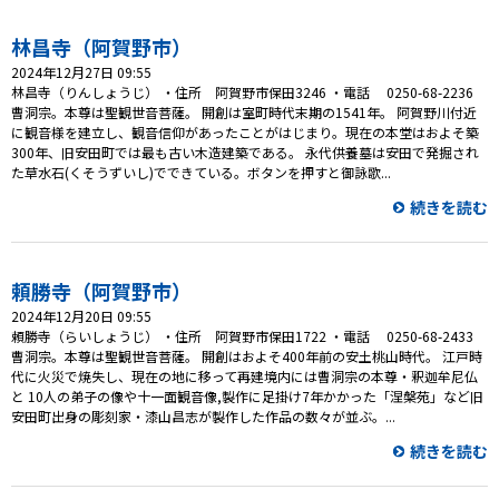
プレゼント
林昌寺（阿賀野市）
コンテンツ・アプリ
2024年12月27日 09:55
林昌寺（りんしょうじ） ・住所 阿賀野市保田3246 ・電話 0250-68-2236
キッズ
ケンジュ
愛の募金
曹洞宗。本尊は聖観世音菩薩。 開創は室町時代末期の1541年。 阿賀野川付近
に観音様を建立し、観音信仰があったことがはじまり。現在の本堂はおよそ築
Well-being
防災・減災
300年、旧安田町では最も古い木造建築である。 永代供養墓は安田で発掘され
た草水石(くそうずいし)でできている。ボタンを押すと御詠歌...
ショッピング
続きを読む
会社概要・ビジョン
お問い合わせ
頼勝寺（阿賀野市）
2024年12月20日 09:55
頼勝寺（らいしょうじ） ・住所 阿賀野市保田1722 ・電話 0250-68-2433
曹洞宗。本尊は聖観世音菩薩。 開創はおよそ400年前の安土桃山時代。 江戸時
代に火災で焼失し、現在の地に移って再建境内には曹洞宗の本尊・釈迦牟尼仏
と 10人の弟子の像や十一面観音像,製作に足掛け7年かかった「涅槃苑」など旧
安田町出身の彫刻家・漆山昌志が製作した作品の数々が並ぶ。...
続きを読む