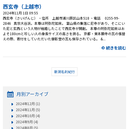
西玄寺（上越市）
2024年11月 1日 09:55
西玄寺（さいげんじ） ・住所 上越市浦川原区山本518 ・電話 0255-99-
2846 真宗大谷派。本尊は阿弥陀如来。 富山県の集落に尼寺があり、そこにい
た尼と玄西という人物が結婚したことで西玄寺が開創。 本尊の阿弥陀如来はお
よそ180cmと珍しい人の身長サイズの高さを誇る。 京都・東本願寺の瓦の張替
えの際、寄付をしていただいた御影堂の瓦も保存されている。 &...
続きを読む
新潟名刹紀行
月別アーカイブ
2024年12月 (1)
2024年11月 (5)
2024年10月 (4)
2024年9月 (4)
2024年8月 (5)