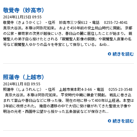
敬覺寺（妙高市）
2024年11月15日 09:55
敬覺寺（きょうかくじ） ・住所 妙高市三ツ俣612 ・電話 0255-72-4041
真宗大谷派。本尊は阿弥陀如来。 およそ450年前の安土桃山時代に開創。 京都
の公家・櫛笥家の次男が越後にいき、春日山の麓に居住したことが始まり。 親
鸞聖人の弟子自ら授けたとされる「親鸞聖人影像の銅鏡」や親鸞聖人直筆の名
号など親鸞聖人ゆかりの品々を寺宝として保存している。 &nb...
続きを読む
照蓮寺（上越市）
2024年11月 8日 09:55
照蓮寺（しょうれんじ） ・住所 上越市東本町4-3-66 ・電話 0255-23-3548
真宗大谷派。本尊は阿弥陀如来。 平安時代中期に鎌倉で開創。 戦乱に巻き込
まれて富山や春日山などに移った後、現在の地に移って400年以上経過。本堂は
3年前に改修された。 幾度の遷移の中で大切に受け継がれてきた聖徳太子像や
明治の元老・西園寺公望から授かった五条袈裟などが保存され...
続きを読む