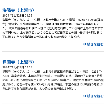
プレゼント
海隣寺（上越市）
コンテンツ・アプリ
2024年11月29日 09:55
海隣寺（かいりんじ） ・住所 上越市寺町3-4-39 ・電話 0255-43-2608(龍泉
キッズ
ケンジュ
愛の募金
寺) 曹洞宗。本尊は釈迦牟尼仏。 開創は戦国時代初期。今年で450年を迎え
た。 岐阜の龍泰寺第11世の大桃が北陸地方を行脚している時に上杉謙信のすす
Well-being
防災・減災
めで開いた。 上杉謙信公ゆかりの品として武田信玄との川中島合戦の時に鎧の
下に着ていた衣や海隣寺の伝説にまつわる龍の髭と爪などが...
ショッピング
続きを読む
会社概要・ビジョン
お問い合わせ
覚願寺（上越市）
2024年11月22日 09:55
覚願寺（かくがんじ） ・住所 上越市中郷区福崎新田171-1 ・電話 0255-74-
2390 真宗大谷派。本尊は阿弥陀如来。 元は現在の地・福崎の下の集落・片貝
にあった。初代の住職が亡くなってからは500年経つ。 現在の本堂は250年の歴
史があり、釘を一本も使っていない角柱が特徴。 本堂の左側には戦前の昭和13
年に建てられた庫裏がある。太い梁のある座敷は37畳と...
続きを読む