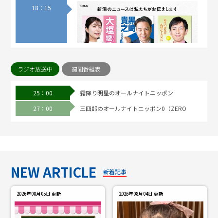
18：15
ラジオ放送中
週間番組表
25：00
霜降り明星のオールナイトニッポン
ゆうなび 新潟まつりきょう開幕▽葉月みの
り収穫開始▽新聞紙で防災グッズ🈗🄽
27：00
三四郎のオールナイトニッポン0（ZERO
ハマダ歌謡祭！浜田参戦ＳＰ★ISSA&Toshl最
19：00
強歌手軍vs樹ジェシー歌謡祭軍
20：55
NEW ARTICLE
新着記事
2026年08月05日 更新
2026年08月04日 更新
ドア×ドアクエスト☆日曜劇場VIVANT最新１