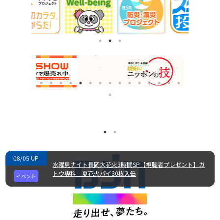
08/05 UP
水曜見ナイト長岡大花火3時間SP【視聴者プレゼント】ガ
トウ専科 夏花火パイ30枚入缶
イベント