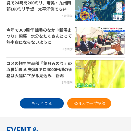
縄で24時間200ミリ、奄美・九州南
部180ミリ予想 太平洋側でも非常
に激しい雨のおそれ【13日(木)午前
4時間前
3時までの雨風シミュレーション・
7日午後10時更新】
今年で300周年 猛暑のなか『新潟ま
つり』開幕 水分をたくさんとって
熱中症にならないように
8時間前
コメの極早生品種『葉月みのり』の
収穫始まる 去年5キロ4000円超の価
格は大幅に下がる見込み 新潟
8時間前
もっと見る
BSNスクープ投稿
EVENT＆