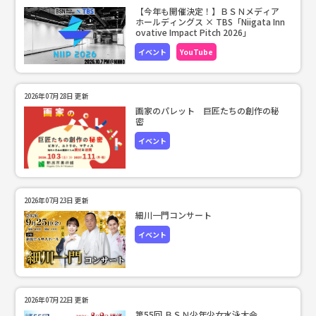
【今年も開催決定！】ＢＳＮメディア
ホールディングス × TBS「Niigata Inn
ovative Impact Pitch 2026」
イベント
YouTube
2026年07月28日 更新
画家のパレット 巨匠たちの創作の秘
密
イベント
2026年07月23日 更新
細川一門コンサート
イベント
2026年07月22日 更新
第55回 ＢＳＮ少年少女水泳大会