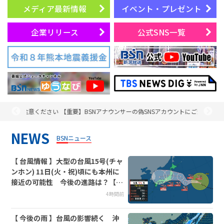
プレゼント
メディア最新情報
イベント・プレゼント
コンテンツ・アプリ
企業リリース
公式SNS一覧
キッズ
ケンジュ
愛の募金
Well-being
防災・減災
ショッピング
意ください
【重要】BSNアナウンサーの偽SNSアカウントにご注意ください
BSN新
会社概要・ビジョン
お問い合わせ
NEWS
BSNニュース
【 台風情報 】大型の台風15号(チャ
ンホン) 11日(火・祝)頃にも本州に
接近の可能性 今後の進路は？【今
後の進路予想と雨風シミュレーショ
4時間前
ン・7日午後10時10分 気象庁発表】
【 今後の雨 】台風の影響続く 沖