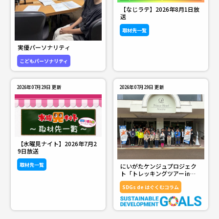
【なじラテ】2026年8月1日放
送
取材先一覧
ララLIFE 檀れい、憧れの作家さんとステンド
グラス作り🈑
実優パーソナリティ
23：58
こどもパーソナリティ
2026年07月29日 更新
2026年07月29日 更新
【水曜見ナイト】2026年7月2
ｎｅｗｓ２３🈑お盆の大型連休スタート 気
9日放送
になる台風13号▽熊本地震から10日
取材先一覧
にいがたケンジュプロジェク
あしたはなじラテ
00：43
ト「トレッキングツアー㏌苗
場」でウェルビーイングを考
SDGs de はぐくむコラム
え る
00：48