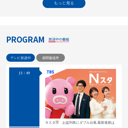
もっと見る
PROGRAM
放送中の番組
テレビ放送中
週間番組表
15：49
Ｎスタ🈑 お盆列島にダブル台風 最新進路は