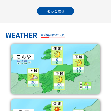
もっと見る
選ばれし頂点サマ 衝撃ワザ連発ＳＰ 史上
初！？プラレールで東京駅完全再現も
WEATHER
ハレッタｍｅｍｏ
01：48
新潟県内のお天気
奇跡の５分間〜１曲に夢を託すリアリティシ
01：53
ョー
🅂テレショップ
02：23
テレショップ
02：53
カメラマンが魅せられた新潟の風景
03：23
テレショップ
03：30