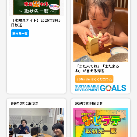
２話名シーン裏側＆アイス工場クイズ🈑
金曜ドラマ「Ｔシャツが乾くまで」第５話
22：00
誰にも迷惑かけないなら🈖🈑
【水曜見ナイト】2026年8月5
日放送
コレも見ナイト
22：54
取材先一覧
23：00
「また来てね」「また来る
ね」が言える帰省
SDGs de はぐくむコラム
Ａ－Ｓｔｕｄｉｏ＋【瀬戸康史】キムラ緑子
に取材！俳優としての転機＆パパの顔🈖🈑
2026年08月01日 更新
2026年08月01日 更新
23：30