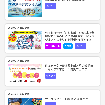
イベント
2026年07月15日 更新
セイヒョーの「もも太郎」5,000本を無
償配布！海の日に全県4会場で「BSNラ
ジオアイス祭り」を開催～1日アイス特
集の放送で熱中症予防を呼びかけ～
コーポレート
ラジオ
イベント
2026年07月13日 更新
日本赤十字社新潟県支部×防災減災PJ
みんなで学ぼう！防災フェスタ
イベント
2026年07月07日 更新
大トリックアート展 in ときメッセ