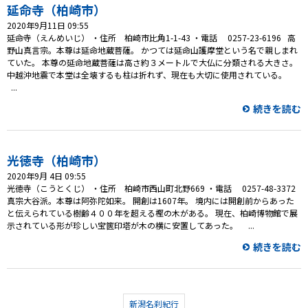
延命寺（柏崎市）
2020年9月11日 09:55
延命寺（えんめいじ） ・住所 柏崎市比角1-1-43 ・電話 0257-23-6196 高
野山真言宗。本尊は延命地蔵菩薩。 かつては延命山護摩堂という名で親しまれ
ていた。 本尊の延命地蔵菩薩は高さ約３メートルで大仏に分類される大きさ。
中越沖地震で本堂は全壊するも柱は折れず、現在も大切に使用されている。
...
続きを読む
光徳寺（柏崎市）
2020年9月 4日 09:55
光徳寺（こうとくじ） ・住所 柏崎市西山町北野669 ・電話 0257-48-3372
真宗大谷派。本尊は阿弥陀如来。 開創は1607年。 境内には開創前からあった
と伝えられている樹齢４００年を超える樫の木がある。 現在、柏崎博物館で展
示されている形が珍しい宝篋印塔が木の横に安置してあった。 ...
続きを読む
新潟名刹紀行