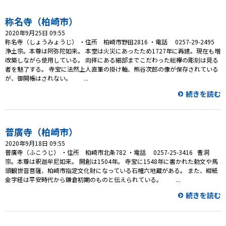
プレゼント
称名寺（柏崎市）
コンテンツ・アプリ
2020年9月25日 09:55
称名寺（しょうみょうじ） ・住所 柏崎市野田2816 ・電話 0257-29-2495
キッズ
ケンジュ
愛の募金
浄土宗。本尊は阿弥陀如来。 本堂は火災にあったため1727年に再建。現在も増
改築しながら使用している。 向拝にある細部までこだわった総欅の彫刻は見る
Well-being
防災・減災
者を魅了する。 寺宝に法然上人直筆の掛け軸、熊谷次郎の像が保存されている
が、御開帳はされない。 ...
ショッピング
続きを読む
会社概要・ビジョン
お問い合わせ
普廣寺（柏崎市）
2020年9月18日 09:55
普廣寺（ふこうじ） ・住所 柏崎市北条782 ・電話 0257-25-3416 曹洞
宗。本尊は釈迦牟尼如来。 開創は1504年。 寺宝に1548年に書かれた勅文や馬
頭観世音菩薩、柏崎市指定文化財になっている石幢六地蔵がある。 また、紺紙
金字経は平安時代から鎌倉初期のものと伝えられている。 ...
続きを読む