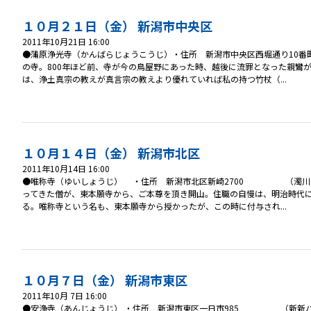
１０月２１日（金） 新潟市中央区
2011年10月21日 16:00
●蒲原浄光寺（かんばらじょうこうじ）・住所 新潟市中央区西堀通り10番町16
の寺。800年ほど前、寺が今の鳥屋野にあった時、越後に流罪となった親鸞
は、浄土真宗の教えが真言宗の教えより優れていれば私の持つ竹杖（...
１０月１４日（金） 新潟市北区
2011年10月14日 16:00
●唯称寺（ゆいしょうじ） ・住所 新潟市北区新崎2700 （濁川中学校の
ってきた僧が、東本願寺から、ご本尊を頂き開山。住職の自慢は、明治時代
る。唯称寺という名も、東本願寺から授かったが、この時に付与され...
１０月７日（金） 新潟市東区
2011年10月 7日 16:00
●安浄寺（あんじょうじ） ・住所 新潟市東区一日市985 （新新バイ