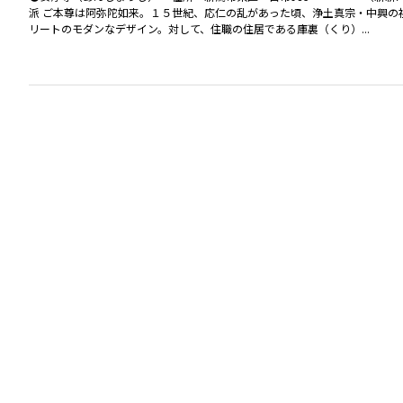
派 ご本尊は阿弥陀如来。１５世紀、応仁の乱があった頃、浄土真宗・中興
リートのモダンなデザイン。対して、住職の住居である庫裏（くり）...