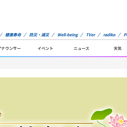
健康寿命
防災・減災
Well-being
TVer
radiko
P
アナウンサー
イベント
ニュース
天気