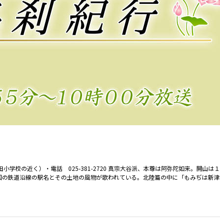
校の近く）・電話 025-381-2720 真宗大谷派、本尊は阿弥陀如来。開山は
国の鉄道沿線の駅名とその土地の風物が歌われている。北陸篇の中に「もみぢは新津