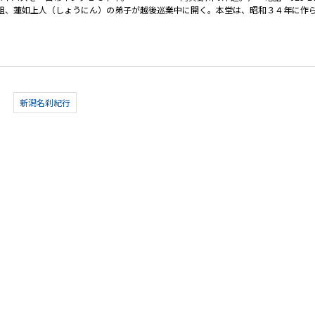
の祖、蓮如上人（しょうにん）の弟子が越後巡業中に開く。本堂は、昭和３４年に作
新潟名刹紀行