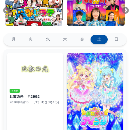
プレゼント
コンテンツ・アプリ
キッズ
ケンジュ
愛の募金
Well-being
防災・減災
月
火
水
木
金
土
日
ショッピング
会社概要・ビジョン
お問い合わせ
その他
比叡の光 ＃2992
2026年8月15日（土）あさ5時45分