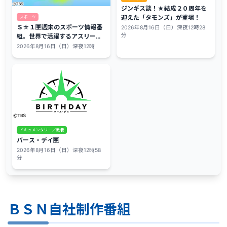
ジンギス談！★結成２０周年を
迎えた「タモンズ」が登場！
スポーツ
Ｓ☆１🈑週末のスポーツ情報番
2026年8月16日（日）深夜12時28
分
組。世界で活躍するアスリート
を熱く厚くお届けします！
2026年8月16日（日）深夜12時
ドキュメンタリー／教養
バース・デイ🈑
2026年8月16日（日）深夜12時58
分
ＢＳＮ自社制作番組