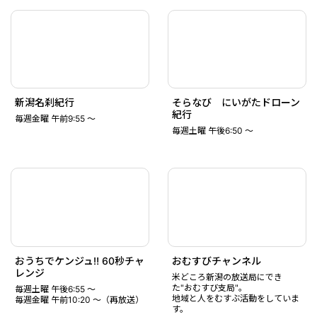
新潟名刹紀行
そらなび にいがたドローン
紀行
毎週金曜 午前9:55 ～
毎週土曜 午後6:50 ～
おうちでケンジュ‼ 60秒チャ
おむすびチャンネル
レンジ
米どころ新潟の放送局にでき
た"おむすび支局"。
毎週土曜 午後6:55 ～
地域と人をむすぶ活動をしていま
毎週金曜 午前10:20 ～（再放送）
す。