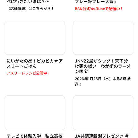
べに行きたい県は？～
プレー好プレー大賞』
【店舗情報】はこちらから！
BSN公式YouTubeで配信中！
にいがたの星！ピカピカ☆ア
JNN22局がタッグ！天下分
スリートごはん
け麺の戦い わが街のラーメ
ン国宝
アスリートレシピ公開中！
2026年1月28日（水）よる8時 放
送！
テレビで体験入学 私立高校
JA共済連新潟プレゼンツ ＃