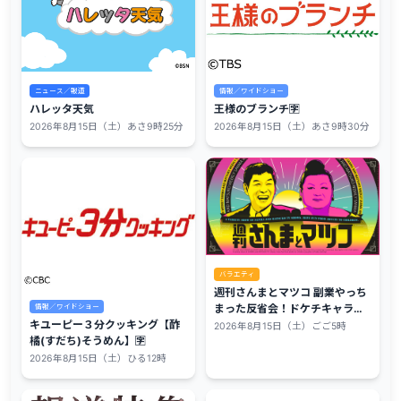
ニュース／報道
情報／ワイドショー
ハレッタ天気
王様のブランチ🈑
2026年8月15日（土）あさ9時25分
2026年8月15日（土）あさ9時30分
バラエティ
週刊さんまとマツコ 副業やっち
まった反省会！ドケチキャラ松
情報／ワイドショー
本明子㊙激ヤバ経営🈖🈑
キユーピー３分クッキング【酢
2026年8月15日（土）ごご5時
橘(すだち)そうめん】🈑
2026年8月15日（土）ひる12時