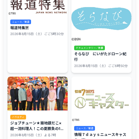
ニュース／報道
報道特集🈑
2026年8月15日（土）ごご5時30分
ドキュメンタリー／教養
そらなび にいがたドローン紀
行
2026年8月15日（土）ごご6時50分
バラエティ
ジョブチューン★築地銀だこ×
超一流料理人！この夏勝負の10
ニュース／報道
品でジャッジに挑む！🈑🈓
情報７ｄａｙｓニュースキャス
2026年8月15日（土）よる7時