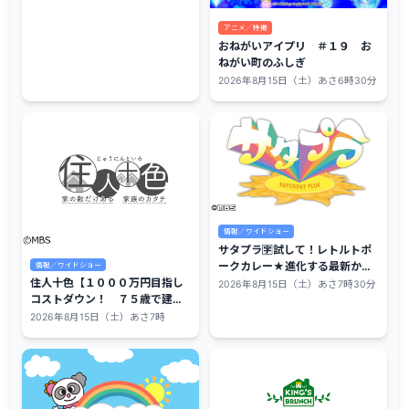
アニメ／特撮
おねがいアイプリ ＃１９ お
ねがい町のふしぎ
2026年8月15日（土）あさ6時30分
情報／ワイドショー
サタプラ🈑試して！レトルトポ
ークカレー★進化する最新かき
情報／ワイドショー
氷★江戸絵画展に大行列⁉
住人十色【１０００万円目指し
2026年8月15日（土）あさ7時30分
コストダウン！ ７５歳で建て
た７．５坪の家】🈖🈑
2026年8月15日（土）あさ7時