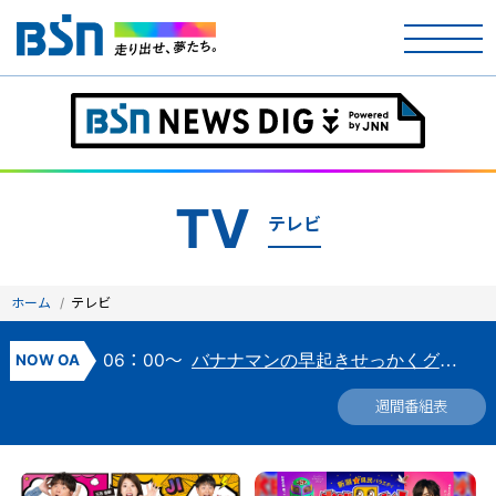
ホーム
テレビ
TV
ラジオ
テレビ
アナウンサー
ホーム
テレビ
イベント
06：00～
NOW
OA
バナナマンの早起きせっかくグルメ★珠玉の町中華を躍動感満載＆超魅力的にお届け！🈑
ニュース
週間番組表
天気