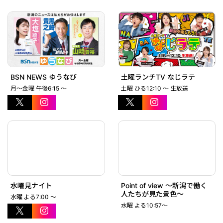
BSN NEWS ゆうなび
土曜ランチTV なじラテ
月～金曜 午後6:15 ～
土曜 ひる12:10 ～ 生放送
水曜見ナイト
Point of view ～新潟で働く
人たちが見た景色～
水曜 よる7:00 ～
水曜 よる10:57～