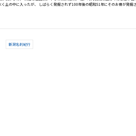
く土の中に入ったが、 しばらく発掘されず100年後の昭和51年にそのお骨が発掘
新潟名刹紀行