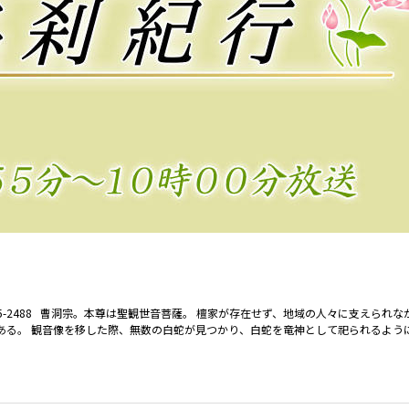
-55-2488 曹洞宗。本尊は聖観世音菩薩。 檀家が存在せず、地域の人々に支えられ
ある。 観音像を移した際、無数の白蛇が見つかり、白蛇を竜神として祀られるよう