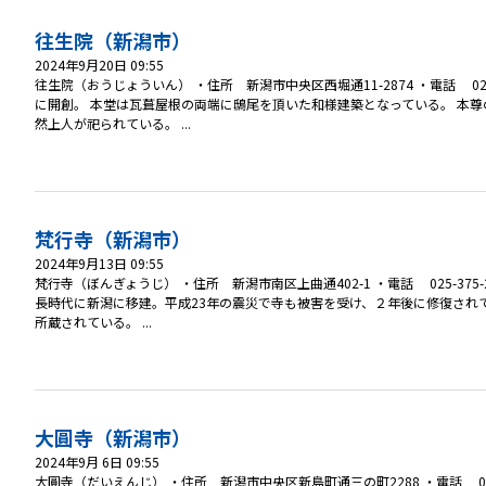
往生院（新潟市）
2024年9月20日 09:55
往生院（おうじょういん） ・住所 新潟市中央区西堀通11-2874 ・電話 0
に開創。 本堂は瓦葺屋根の両端に鴟尾を頂いた和様建築となっている。 本
然上人が祀られている。 ...
梵行寺（新潟市）
2024年9月13日 09:55
梵行寺（ぼんぎょうじ） ・住所 新潟市南区上曲通402-1 ・電話 025-37
長時代に新潟に移建。平成23年の震災で寺も被害を受け、２年後に修復され
所蔵されている。 ...
大圓寺（新潟市）
2024年9月 6日 09:55
大圓寺（だいえんじ） ・住所 新潟市中央区新島町通三の町2288 ・電話 02