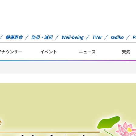
健康寿命
防災・減災
Well-being
TVer
radiko
P
アナウンサー
イベント
ニュース
天気