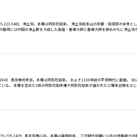
25-223-5481 浄土宗。本尊は阿弥陀如来。 浄土宗総本山の京都・知恩院の末寺
尊の脇侍には中国の浄土教を大成した高祖・善導大師と善導大師を崇めのちに浄土宗
5-2643 真宗佛光寺派。本尊は阿弥陀如来。 およそ1100年前の平安時代に創建。 
ている。 本尊を含めた3体の阿弥陀如来像や阿弥陀如来が描かれた三尊来迎佛をは
5-229-2439 真言宗豊山派。本尊は薬師如来。 江戸時代初期に山形の修験者が古