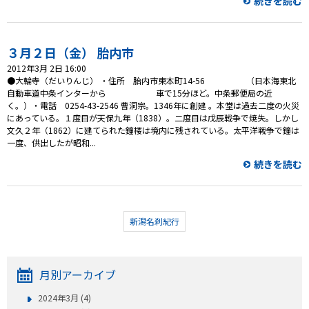
続きを読む
３月２日（金） 胎内市
2012年3月 2日 16:00
●大輪寺（だいりんじ） ・住所 胎内市東本町14-56 （日本海東北
自動車道中条インターから 車で15分ほど。中条郵便局の近
く。）・電話 0254-43-2546 曹洞宗。1346年に創建 。本堂は過去二度の火災
にあっている。１度目が天保九年（1838）。二度目は戊辰戦争で焼失。しかし
文久２年（1862）に建てられた鐘楼は境内に残されている。太平洋戦争で鐘は
一度、供出したが昭和...
続きを読む
新潟名刹紀行
月別アーカイブ
2024年3月 (4)