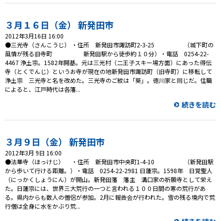
３月１６日（金） 新発田市
2012年3月16日 16:00
●三光寺（さんこうじ） ・住所 新発田市諏訪町2-3-25 （城下町の
風情が残る旧寺町 新発田駅から徒歩約１０分）・電話 0254-22-
4467 浄土宗。1582年開基。元は三光村（二王子スキー場方面）にあった得伝
寺（とくでんじ）というお寺が現在の地新発田市諏訪町（旧寺町）に移転して
浄土宗 三光寺と名を改めた。三光寺のご紋は「葵」。徳川家と同じだ。住職
によると、江戸時代は各藩...
続きを読む
３月９日（金） 新発田市
2012年3月 9日 16:00
●法華寺（ほっけじ） ・住所 新発田市中央町1-4-10 （新発田駅
から歩いて行ける距離。）・電話 0254-22-2981 日蓮宗。1598年 日覚聖人
（にっかくしょうにん）が開山。新発田藩 藩主 溝口家の祈願寺として栄え
た。日蓮宗には、世界三大荒行の一つと言われる１００日間の寒の荒行があ
る。県内からも数人の僧侶が参加。2月に報告会が行われた。雪の残る境内で荒
行僧は全身に水をかぶり荒...