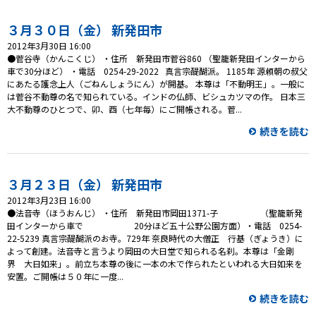
プレゼント
３月３０日（金） 新発田市
コンテンツ・アプリ
2012年3月30日 16:00
●菅谷寺（かんこくじ） ・住所 新発田市菅谷860 （聖籠新発田インターから
キッズ
ケンジュ
愛の募金
車で30分ほど） ・電話 0254-29-2022 真言宗醍醐派。 1185年 源頼朝の叔父
にあたる護念上人（ごねんしょうにん）が開基。 本尊は「不動明王」。一般に
Well-being
防災・減災
は菅谷不動尊の名で知られている。インドの仏師、ビシュカツマの作。 日本三
大不動尊のひとつで、卯、酉（七年毎）にご開帳される。菅...
ショッピング
続きを読む
会社概要・ビジョン
お問い合わせ
３月２３日（金） 新発田市
2012年3月23日 16:00
●法音寺（ほうおんじ） ・住所 新発田市岡田1371-子 （聖籠新発
田インターから車で 20分ほど五十公野公園方面）・電話 0254-
22-5239 真言宗醍醐派のお寺。729年 奈良時代の大僧正 行基（ぎょうき）に
よって創建。法音寺と言うより岡田の大日堂で知られる名刹。本尊は「金剛
界 大日如来」。前立ち本尊の後に一本の木で作られたといわれる大日如来を
安置。ご開帳は５０年に一度...
続きを読む