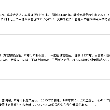
2-6226 真宗大谷派。本尊は阿弥陀如来。 開創は1585年。堀部安兵衛の生家である
四十七士の木像が安置されているほか、天井や壁には著名人の書画60点が納められて
7773 真言宗智山派。本尊は不動明王、十一面観世音菩薩。 開創は737年。百合若大
てられた。 参道入口には二王尊を納めた二王門がある他、境内には緑丸供養塔があり
128 曹洞宗。本尊は釈迦牟尼仏。 1675年に創建。168年前に火災で全焼し、その４
置する薬師堂や去年新しくつくられた位牌堂と永代供養墓がある。 ...