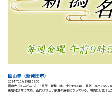
圓山寺（新発田市）
2024年10月25日 09:55
圓山寺（えんざんじ） ・住所 新発田市五十公野4548 ・電話 0252-55-
後昭和27年に改築。 山門は珍しい茅葺の屋根になっている。境内には五十公