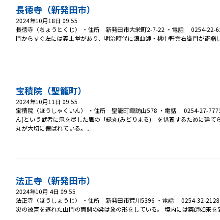
長徳寺（新発田市）
2024年10月18日 09:55
長徳寺（ちょうとくじ） ・住所 新発田市大栄町2-7-22 ・電話 0254-2
門からすぐ左には義士堂があり、明治時代に浪曲師・桃中軒雲右衛門が寄贈した
宝積院（聖籠町）
2024年10月11日 09:55
宝積院（ほうしゃくいん） ・住所 聖籠町諏訪山578 ・電話 0254-27-
ん)という武者に忠を尽した鷹の「緑丸(みどりまる)」を供養するために建
丸が大切に偲ばれている。...
法正寺（新発田市）
2024年10月 4日 09:55
法正寺（ほうしょうじ） ・住所 新発田市荒川5396 ・電話 0254-32-2
災の被害を逃れた山門の両側の梁は象の形をしている。 境内には薬師如来を安