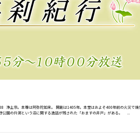
2488 浄土宗。本尊は阿弥陀如来。 開創は1405年。本堂はおよそ400年前の火災で
野公園の升潟という沼に関する逸話が残された「おますの井戸」がある。 ...