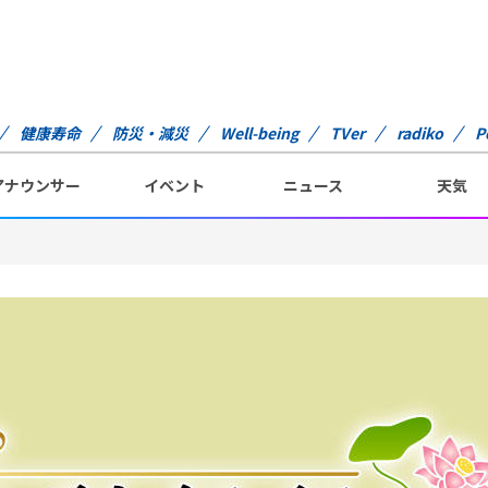
健康寿命
防災・減災
Well-being
TVer
radiko
P
アナウンサー
イベント
ニュース
天気