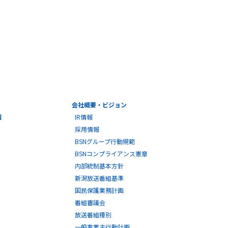
会社概要・ビジョン
報
IR情報
採用情報
BSNグループ行動規範
BSNコンプライアンス憲章
内部統制基本方針
新潟放送番組基準
国民保護業務計画
番組審議会
放送番組種別
一般事業主行動計画