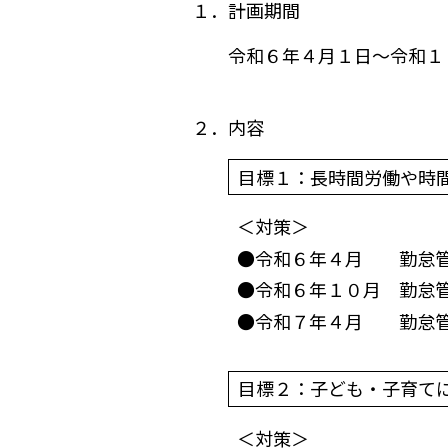
１．計画期間
令和６年４月１日～令和１
２．内容
目標１：長時間労働や時
＜対策＞
●令和６年４月
勤怠
●令和６年１０月
勤怠
●令和７年４月
勤怠
目標２：子ども・子育て
＜対策＞