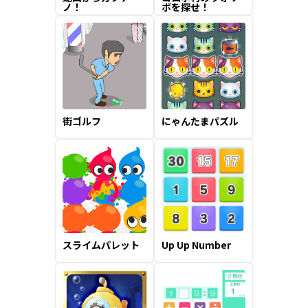
ノ！
ボを探せ！
街ゴルフ
にゃんたまパズル
スライムパレット
Up Up Number