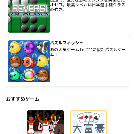
プレゼント
オセロ。最高レベルは日本選手権クラス
の強さ。
コンテンツ・アプリ
キッズ
ケンジュ
愛の募金
Well-being
防災・減災
パズルフィッシュ
あの人気ゲームTet***に似たパズルゲー
ショッピング
ム！
会社概要・ビジョン
お問い合わせ
おすすめゲーム