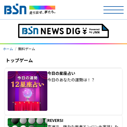
ホーム
テレビ
ホーム
無料ゲーム
ラジオ
トップゲーム
アナウンサー
今日の星座占い
今日のあなたの運勢は！？
イベント
ニュース
天気
REVERSI
高速で、強力な思考エンジンを実装した