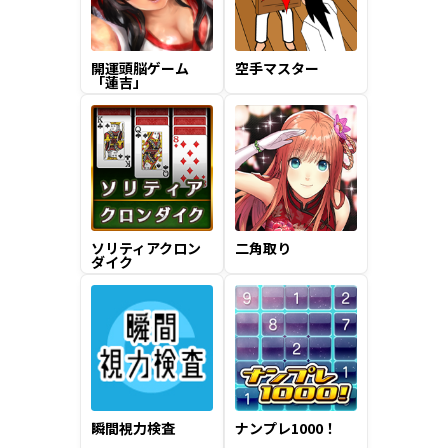
開運頭脳ゲーム
空手マスター
「蓮吉」
ソリティアクロン
二角取り
ダイク
瞬間視力検査
ナンプレ1000！