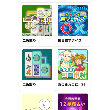
二角取り
毎日雑学クイズ
二角取り
あつまれコロボ村