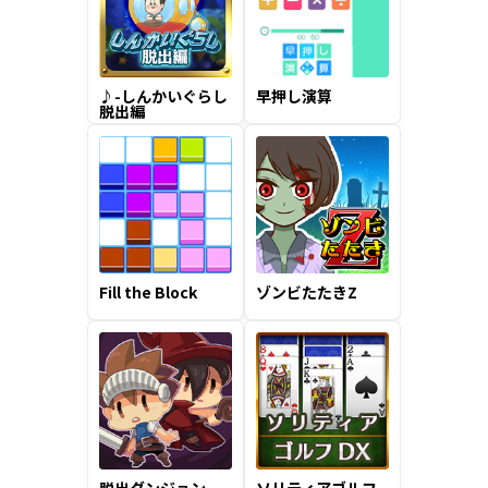
♪-しんかいぐらし
早押し演算
脱出編
Fill the Block
ゾンビたたきZ