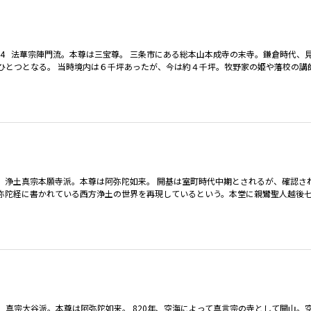
3-1654 法華宗陣門流。本尊は三宝尊。 三条市にある総本山本成寺の末寺。鎌倉時代
のひとつとなる。 当時境内は６千坪あったが、今は約４千坪。牧野家の姫や藩校の講
2416 浄土真宗本願寺派。本尊は阿弥陀如来。 開基は室町時代中期とされるが、確認され
弥陀経に書かれている西方浄土の世界を再現しているという。本堂に親鸞聖人越後
1397 真宗大谷派。本尊は阿弥陀如来。 820年、空海によって真言宗の寺として開山