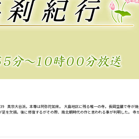
27-5439 真宗大谷派。本尊は阿弥陀如来。 大島地区に残る唯一の寺。長岡空襲で寺が
足を欠損。後に修復するがその際、南北朝時代の作と思われる事が判明した。 寺が再