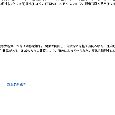
)往生(おうじょう)証拠(しょうこ)三尊仏(さんぞんぶつ)」で、観音菩薩と勢至(せい
0660 真宗大谷派。本尊は阿弥陀如来。 関東で開山し、佐渡などを経て長岡へ移転。蓮
の供養墓がある。地域の方々の要望により、有志によって作られた。夏休み期間中に
新潟名刹紀行