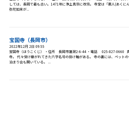
しては、長岡で最も古い。1471年に浄土真宗に改宗。 寺宝は「悪人(あくにん
弥陀如来が...
宝国寺（長岡市）
2022年12月 2日 09:55
宝国寺（ほうこくじ） ・住所 長岡市蓮潟2-6-44 ・電話 025-827-
寺。 代々受け継がれてきた六字名号の掛け軸がある。 寺の裏には、ペット
泊まり会も開いている。 ...