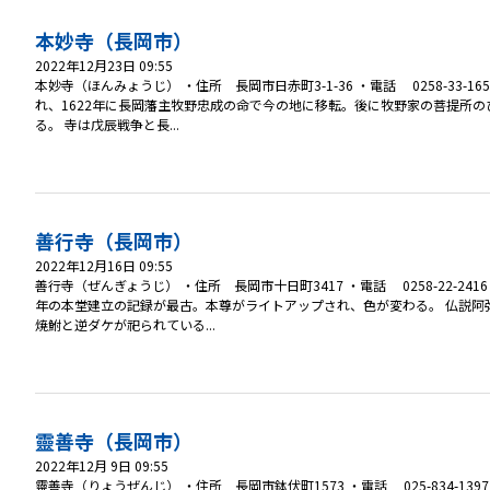
本妙寺（長岡市）
2022年12月23日 09:55
本妙寺（ほんみょうじ） ・住所 長岡市日赤町3-1-36 ・電話 0258-3
れ、1622年に長岡藩主牧野忠成の命で今の地に移転。後に牧野家の菩提所
る。 寺は戊辰戦争と長...
善行寺（長岡市）
2022年12月16日 09:55
善行寺（ぜんぎょうじ） ・住所 長岡市十日町3417 ・電話 0258-22-
年の本堂建立の記録が最古。本尊がライトアップされ、色が変わる。 仏説阿
焼鮒と逆ダケが祀られている...
靈善寺（長岡市）
2022年12月 9日 09:55
靈善寺（りょうぜんじ） ・住所 長岡市鉢伏町1573 ・電話 025-834-