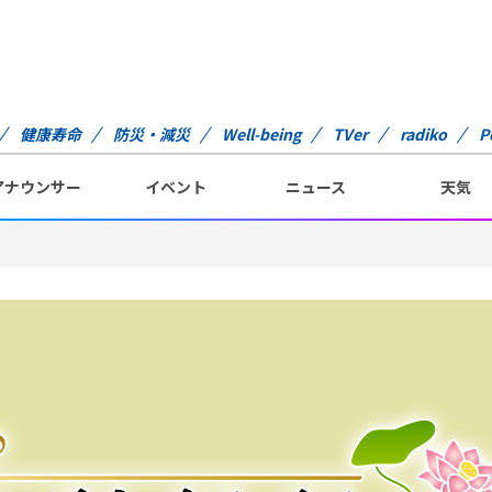
健康寿命
防災・減災
Well-being
TVer
radiko
P
アナウンサー
イベント
ニュース
天気