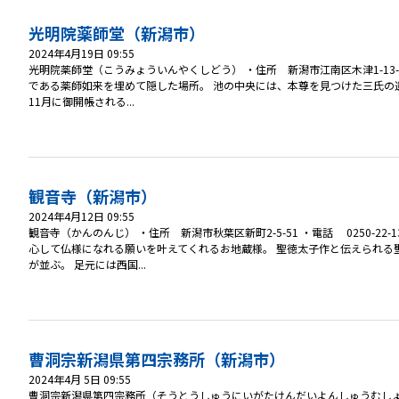
光明院薬師堂（新潟市）
2024年4月19日 09:55
光明院薬師堂（こうみょういんやくしどう） ・住所 新潟市江南区木津1-13-1
である薬師如来を埋めて隠した場所。 池の中央には、本尊を見つけた三氏の
11月に御開帳される...
観音寺（新潟市）
2024年4月12日 09:55
観音寺（かんのんじ） ・住所 新潟市秋葉区新町2-5-51 ・電話 0250-
心して仏様になれる願いを叶えてくれるお地蔵様。 聖徳太子作と伝えられる
が並ぶ。 足元には西国...
曹洞宗新潟県第四宗務所（新潟市）
2024年4月 5日 09:55
曹洞宗新潟県第四宗務所（そうとうしゅうにいがたけんだいよんしゅうむしょ） ・住