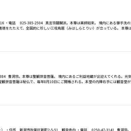
6 ・電話 025-385-2504 真言宗醍醐派。本尊は薬師如来。 境内にある御手洗
遺徳をたたえて、全国的に珍しい三柱鳥居（みはしらとりい）が立っている。 本尊
22-1384 曹洞宗。本尊は聖観世音菩薩。 境内にあるご利益地蔵が出迎えてくれる。
聖観世音菩薩は秘仏で、毎年8月10日にご開帳される。本堂の内陣右手には観音堂
所 新潟市秋葉区新町2-5-51 観音寺内 ・電話 0250-47-3141 曹洞宗