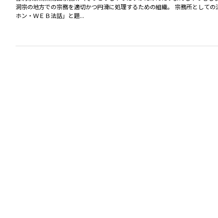
洞宗の地方での宗務を適切かつ円滑に処理するための組織。 宗務所としての
ホン・ＷＥＢ法話」と題...