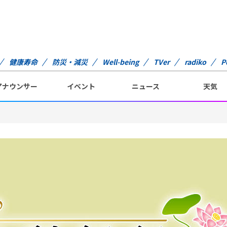
健康寿命
防災・減災
Well-being
TVer
radiko
P
アナウンサー
イベント
ニュース
天気