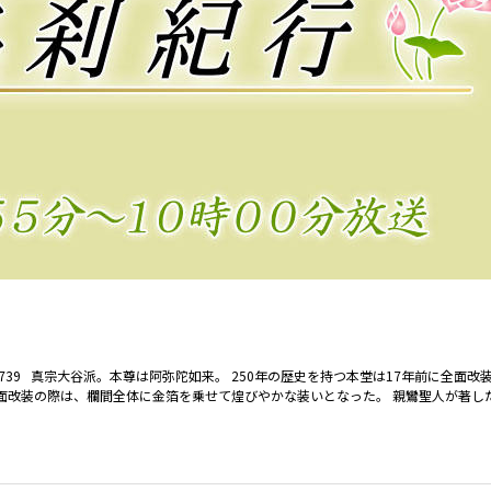
1-4739 真宗大谷派。本尊は阿弥陀如来。 250年の歴史を持つ本堂は17年前に全面
面改装の際は、欄間全体に金箔を乗せて煌びやかな装いとなった。 親鸞聖人が著し