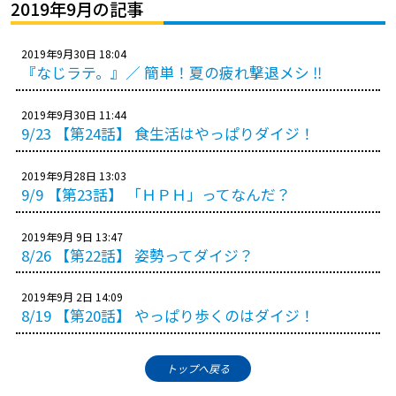
プレゼント
2019年9月の記事
コンテンツ・アプリ
2019年9月30日 18:04
『なじラテ。』／ 簡単！夏の疲れ撃退メシ ‼
キッズ
ケンジュ
愛の募金
2019年9月30日 11:44
Well-being
防災・減災
9/23 【第24話】 食生活はやっぱりダイジ！
ショッピング
2019年9月28日 13:03
9/9 【第23話】 「ＨＰＨ」ってなんだ？
会社概要・ビジョン
お問い合わせ
2019年9月 9日 13:47
8/26 【第22話】 姿勢ってダイジ？
2019年9月 2日 14:09
8/19 【第20話】 やっぱり歩くのはダイジ！
トップへ戻る