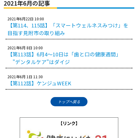
プレゼント
2021年6月の記事
コンテンツ・アプリ
2021年6月22日 10:00
【第114、115話】「スマートウェルネスみつけ」を
キッズ
ケンジュ
愛の募金
目指す見附市の取り組み
Well-being
防災・減災
2021年6月 8日 10:00
【第113話】6月4～10日は「歯と口の健康週間」
ショッピング
"デンタルケア"はダイジ
会社概要・ビジョン
お問い合わせ
2021年6月 1日 11:30
【第112話】ケンジュWEEK
トップへ戻る
【リンク】