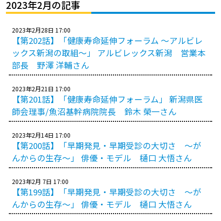
プレゼント
2023年2月の記事
コンテンツ・アプリ
2023年2月28日 17:00
【第202話】「健康寿命延伸フォーラム ～アルビレ
キッズ
ケンジュ
愛の募金
ックス新潟の取組～」 アルビレックス新潟 営業本
部長 野澤 洋輔さん
Well-being
防災・減災
ショッピング
2023年2月21日 17:00
【第201話】「健康寿命延伸フォーラム」 新潟県医
師会理事/魚沼基幹病院院長 鈴木 榮一さん
会社概要・ビジョン
お問い合わせ
2023年2月14日 17:00
【第200話】「早期発見・早期受診の大切さ ～が
んからの生存～」 俳優・モデル 樋口 大悟さん
2023年2月 7日 17:00
【第199話】「早期発見・早期受診の大切さ ～が
んからの生存～」 俳優・モデル 樋口 大悟さん