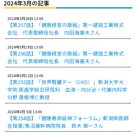
プレゼント
2024年3月の記事
コンテンツ・アプリ
2024年3月26日 13:00
【第257話】「健康経営の取組」第一建設工業株式
キッズ
ケンジュ
愛の募金
会社 代表取締役社長 内田海基夫さん
Well-being
防災・減災
2024年3月19日 13:00
【第256話】「健康経営の取組」第一建設工業株式
ショッピング
会社 代表取締役社長 内田海基夫さん
会社概要・ビジョン
お問い合わせ
2024年3月12日 13:00
【第255話】「世界腎臓デー（CKD）」新潟大学大
学院 医歯学総合研究科 血液・内分泌・代謝内科学
分野 曽根博仁教授
2024年3月 5日 13:00
【第254話】「健康寿命延伸フォーラム」新潟県医師
会理事/魚沼基幹病院院長 鈴木 榮一さん