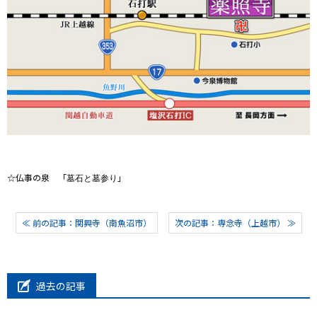
☆仏事の泉 「
」
墓石と墓参り
≪ 前の記事：関興寺（南魚沼市）
次の記事：専念寺（上越市） ≫
過去の記事