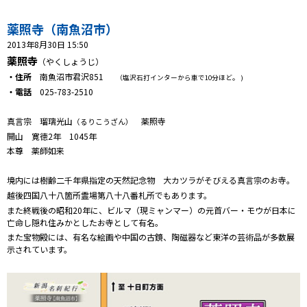
プレゼント
薬照寺（南魚沼市）
コンテンツ・アプリ
2013年8月30日 15:50
薬照寺
（やくしょうじ）
キッズ
ケンジュ
愛の募金
・住所
南魚沼市君沢851
（塩沢石打インターから車で10分ほど。 )
Well-being
防災・減災
・電話
025-783-2510
ショッピング
真言宗 瑠璃光山
薬照寺
（るりこうざん）
開山 寛徳2年 1045年
本尊 薬師如来
会社概要・ビジョン
お問い合わせ
境内には樹齢二千年県指定の天然記念物 大カツラがそびえる真言宗のお寺。
越後四国八十八箇所霊場第八十八番札所でもあります。
また終戦後の昭和20年に、ビルマ（現ミャンマー）の元首バー・モウが日本に
亡命し隠れ住みかとしたお寺として有名。
また宝物殿には、有名な絵画や中国の古鏡、陶磁器など東洋の芸術品が多数展
示されています。