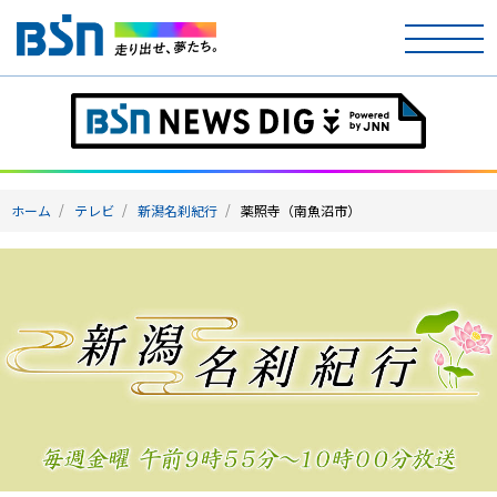
ホーム
テレビ
ホーム
テレビ
新潟名刹紀行
薬照寺（南魚沼市）
ラジオ
アナウンサー
イベント
ニュース
天気