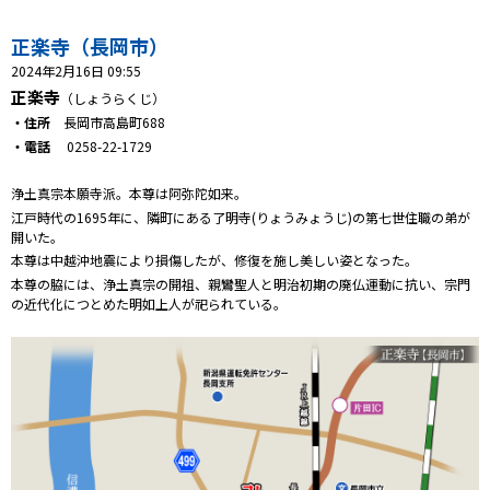
プレゼント
正楽寺（長岡市）
コンテンツ・アプリ
2024年2月16日 09:55
正楽寺
（しょうらくじ）
キッズ
ケンジュ
愛の募金
・住所
長岡市高島町688
Well-being
防災・減災
・電話
0258-22-1729
ショッピング
浄土真宗本願寺派。本尊は阿弥陀如来。
江戸時代の1695年に、隣町にある了明寺(りょうみょうじ)の第七世住職の弟が
開いた。
会社概要・ビジョン
本尊は中越沖地震により損傷したが、修復を施し美しい姿となった。
お問い合わせ
本尊の脇には、浄土真宗の開祖、親鸞聖人と明治初期の廃仏運動に抗い、宗門
の近代化につとめた明如上人が祀られている。