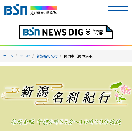
ホーム
テレビ
ホーム
テレビ
新潟名刹紀行
関興寺（南魚沼市）
ラジオ
アナウンサー
イベント
ニュース
天気