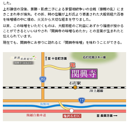
した。
上杉謙信の没後、景勝・影虎二子による家督相続争いの合戦（御館の乱）にま
きこまれ寺が焼失。その折、時の住職が上杉氏より寄進された大般若経六百巻
を味噌桶の中に埋め、火災から大切な経本を守りました。
以来、この味噌をいただくものは、大般若経のご利益にあずかり福徳が授かる
ことができるといいはやされ「関興寺の味噌なめたか」との言葉が生まれたと
伝えられています。
現在でも、関興寺にお参りに訪れると「関興寺味噌」を味わうことができる。