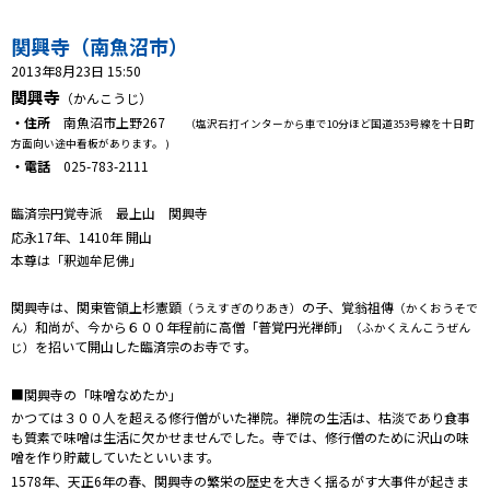
プレゼント
関興寺（南魚沼市）
コンテンツ・アプリ
2013年8月23日 15:50
関興寺
（かんこうじ）
キッズ
ケンジュ
愛の募金
・住所
南魚沼市上野267
（塩沢石打インターから車で10分ほど国道353号線を十日町
Well-being
防災・減災
方面向い途中看板があります。 )
・電話
025-783-2111
ショッピング
臨済宗円覚寺派 最上山 関興寺
応永17年、1410年 開山
会社概要・ビジョン
本尊は「釈迦牟尼佛」
お問い合わせ
関興寺は、関東管領上杉憲顕
の子、覚翁祖傳
（うえすぎのりあき）
（かくおうそで
和尚が、今から６００年程前に高僧「普覚円光禅師」
ん）
（ふかくえんこうぜん
を招いて開山した臨済宗のお寺です。
じ）
■関興寺の「味噌なめたか」
かつては３００人を超える修行僧がいた禅院。禅院の生活は、枯淡であり食事
も質素で味噌は生活に欠かせませんでした。寺では、修行僧のために沢山の味
噌を作り貯蔵していたといいます。
1578年、天正6年の春、関興寺の繁栄の歴史を大きく揺るがす大事件が起きま