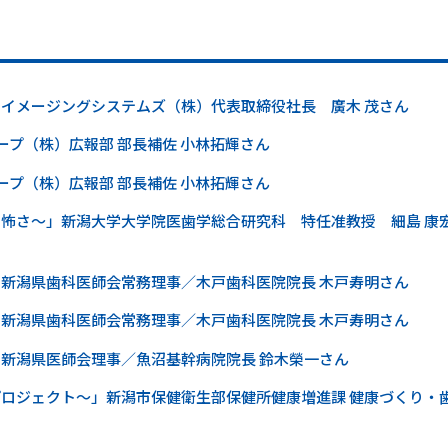
ンイメージングシステムズ（株）代表取締役社長 廣木 茂さん
グループ（株）広報部 部長補佐 小林拓輝さん
グループ（株）広報部 部長補佐 小林拓輝さん
の怖さ～」新潟大学大学院医歯学総合研究科 特任准教授 細島 康
」新潟県歯科医師会常務理事／木戸歯科医院院長 木戸寿明さん
」新潟県歯科医師会常務理事／木戸歯科医院院長 木戸寿明さん
」新潟県医師会理事／魚沼基幹病院院長 鈴木榮一さん
プロジェクト～」新潟市保健衛生部保健所健康増進課 健康づくり・