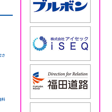
宏さ
歯科