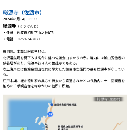
プレゼント
総源寺（佐渡市）
コンテンツ・アプリ
2024年6月14日 09:55
総源寺
（そうげんじ）
キッズ
ケンジュ
愛の募金
・住所
佐渡市相川下山之神町3
Well-being
防災・減災
・電話
0259-74-2621
ショッピング
曹洞宗。本尊は釈迦牟尼仏。
北沢選鉱場を見下ろす高台に建つ佐渡金山ゆかりの寺。境内には鉱山労働者の
供養塔があり、佐渡奉行４人の菩提寺でもある。
会社概要・ビジョン
吹上海岸には佐渡金銀山復興に尽力した鎮目市左衛門の墓も總源寺が守ってい
お問い合わせ
る。
江戸末期、紀州徳川家の奥方や侍女から寄進されたという胎内に十一面観音を
納めた千手観音像を寺ゆかりの他所に所蔵。