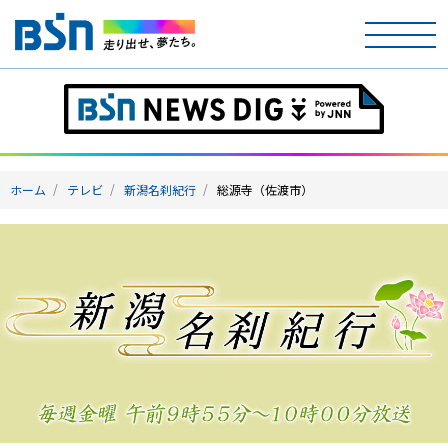
ホーム
テレビ
ホーム
テレビ
新潟名刹紀行
総源寺（佐渡市）
ラジオ
アナウンサー
イベント
ニュース
天気