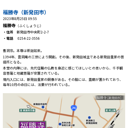
プレゼント
福勝寺（新発田市）
コンテンツ・アプリ
2023年8月25日 09:55
福勝寺
（ふくしょうじ）
キッズ
ケンジュ
愛の募金
・住所
新発田市中央町2-2-7
Well-being
防災・減災
・電話
0254-22-3556
ショッピング
曹洞宗。本尊は釈迦如来。
1394年、雲洞庵の三世により開創。その後、新発田城主である新発田重家の菩
提所となる。
会社概要・ビジョン
本堂の内陣には、先代住職の仏教を身近に感じてほしいとの思いから、千手観
お問い合わせ
音菩薩と地蔵菩薩が安置されている。
境内入口には、新発田重家の銅像がある。その脇には、霊廟が置かれており、
毎年10月の命日には、法要が行われている。