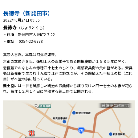
プレゼント
長徳寺（新発田市）
コンテンツ・アプリ
2022年6月24日 09:55
長徳寺
（ちょうとくじ）
キッズ
ケンジュ
愛の募金
・住所
新発田市大栄町2-7-22
Well-being
防災・減災
・電話
0254-22-6778
ショッピング
真宗大谷派。本尊は阿弥陀如来。
京都の本願寺８世、蓮如上人の直弟子である関根慶順が１５８５年に開く。
忠臣蔵でおなじみの赤穂四十七士のひとり、堀部安兵衛の父の墓がある。安兵
会社概要・ビジョン
衛は新発田で生まれ十九歳で江戸に旅立つが、その際植えた手植えの松（二代
お問い合わせ
目）が本堂の前に残っている。
義士堂には一世を風靡した明治の浪曲師から譲り受けた四十七士の木像が祀ら
れ、毎年１２月１４日に開催する義士祭で公開される。