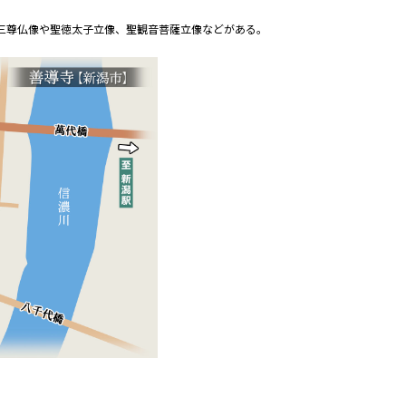
陀三尊仏像や聖徳太子立像、聖観音菩薩立像などがある。