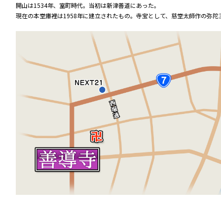
開山は1534年、室町時代。当初は新津善道にあった。
現在の本堂庫裡は1958年に建立されたもの。寺宝として、慈堂太師作の弥