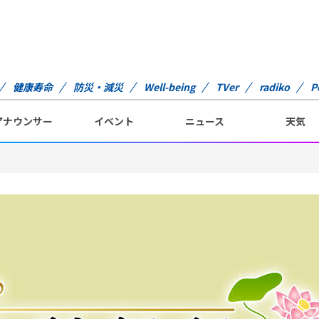
健康寿命
防災・減災
Well-being
TVer
radiko
P
アナウンサー
イベント
ニュース
天気