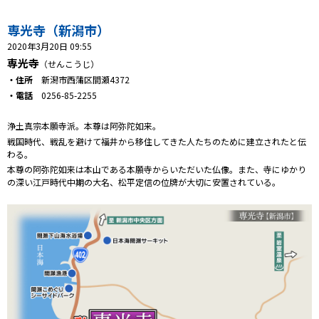
プレゼント
専光寺（新潟市）
コンテンツ・アプリ
2020年3月20日 09:55
専光寺
（せんこうじ）
キッズ
ケンジュ
愛の募金
・住所
新潟市西蒲区間瀬4372
Well-being
防災・減災
・電話
0256-85-2255
ショッピング
浄土真宗本願寺派。本尊は阿弥陀如来。
戦国時代、戦乱を避けて福井から移住してきた人たちのために建立されたと伝
わる。
会社概要・ビジョン
本尊の阿弥陀如来は本山である本願寺からいただいた仏像。また、寺にゆかり
お問い合わせ
の深い江戸時代中期の大名、松平定信の位牌が大切に安置されている。