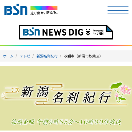
ホーム
テレビ
ホーム
テレビ
新潟名刹紀行
改観寺（新潟市秋葉区）
ラジオ
アナウンサー
イベント
ニュース
天気