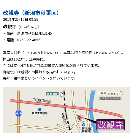
プレゼント
改観寺（新潟市秋葉区）
コンテンツ・アプリ
2019年2月15日 09:55
改観寺
（かいかんじ）
キッズ
ケンジュ
愛の募金
・住所
新潟市秋葉区川口145
Well-being
防災・減災
・電話
0250-22-4095
ショッピング
真宗大谷派
。本尊は阿弥陀如来
。
（しんしゅうおおたには）
（あみだにょらい）
開山は1623年、江戸時代。
寺には文化4年と記された親鸞聖人御絵伝が残されています。
会社概要・ビジョン
御絵伝には新潟との関わりも描かれています。
お問い合わせ
毎年、雑巾講というイベントを開いています。