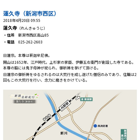
プレゼント
蓮久寺（新潟市西区）
コンテンツ・アプリ
2018年4月20日 09:55
蓮久寺
（れんきゅうじ）
キッズ
ケンジュ
愛の募金
・住所
新潟市西区高山85
Well-being
防災・減災
・電話
025-262-2603
ショッピング
日蓮宗。本尊は釈迦牟尼佛。
開山は1652年、江戸時代。上杉家の家臣、伊藤五右衛門が創設した寺である。
本尊の脇には鬼子母神が祀られ、御祈祷を挙げて頂ける。
会社概要・ビジョン
日蓮宗の御祈祷をゆるされるのは大荒行を成し遂げた僧侶のみであり、住職は2
お問い合わせ
回もこの大荒行を行い、念力に磨きをかけている。