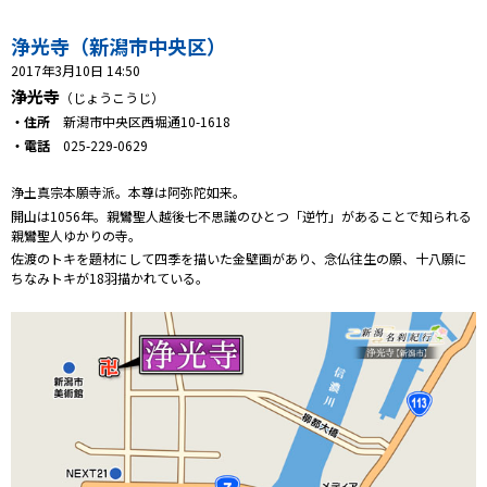
プレゼント
浄光寺（新潟市中央区）
コンテンツ・アプリ
2017年3月10日 14:50
浄光寺
（じょうこうじ）
キッズ
ケンジュ
愛の募金
・住所
新潟市中央区西堀通10-1618
Well-being
防災・減災
・電話
025-229-0629
ショッピング
浄土真宗本願寺派。本尊は阿弥陀如来。
開山は1056年。親鸞聖人越後七不思議のひとつ「逆竹」があることで知られる
親鸞聖人ゆかりの寺。
会社概要・ビジョン
佐渡のトキを題材にして四季を描いた金壁画があり、念仏往生の願、十八願に
お問い合わせ
ちなみトキが18羽描かれている。