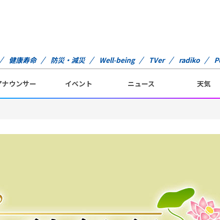
健康寿命
防災・減災
Well-being
TVer
radiko
P
アナウンサー
イベント
ニュース
天気