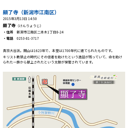
プレゼント
顯了寺（新潟市江南区）
コンテンツ・アプリ
2015年3月13日 14:50
顯了寺
（けんりょうじ）
キッズ
ケンジュ
愛の募金
・住所
新潟市江南区二本木1丁目8-24
Well-being
防災・減災
・電話
0253-81-3717
ショッピング
真宗大谷派。開山は1623年で、本堂は1700年代に建てられたものです。
キリスト教禁止の時代にその信者を助けたという逸話が残っていて、命を助け
られた一族から献上されたという太鼓が保管されています。
会社概要・ビジョン
お問い合わせ