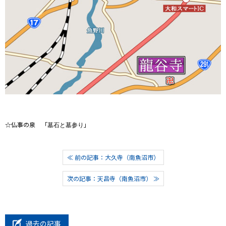
☆仏事の泉 「
」
墓石と墓参り
≪ 前の記事：大久寺（南魚沼市）
次の記事：天昌寺（南魚沼市） ≫
過去の記事