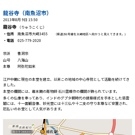
プレゼント
龍谷寺（南魚沼市）
コンテンツ・アプリ
2013年8月 9日 15:50
龍谷寺
（りゅうこくじ）
キッズ
ケンジュ
愛の募金
・住所
南魚沼市大崎3455
（県道291号線を大崎地区へ向かうと見えてきます。)
Well-being
防災・減災
・電話
025-779-2020
ショッピング
宗派 曹洞宗
山号 八海山
本尊 阿弥陀如来
会社概要・ビジョン
お問い合わせ
江戸中期に現在の本堂を建立、以来この地域の中心寺院として活動を続けてき
ました。
本堂の欄間には、幕末期の彫物師 石川雲蝶作の欄間が飾られています。
多くの仏像を奉ってあり、インドのグプタ朝時代の建築様式を手本とした慈雲
閣には、十一面観音像、妙光堂には十三仏や十二支の守り本尊など安置され、
厄払いのお堂として人気があります。