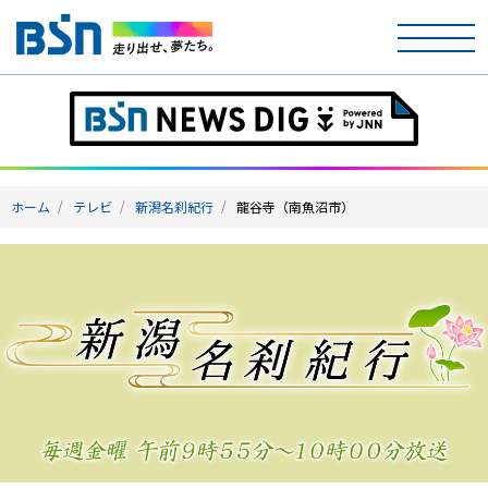
ホーム
テレビ
ホーム
テレビ
新潟名刹紀行
龍谷寺（南魚沼市）
ラジオ
アナウンサー
イベント
ニュース
天気