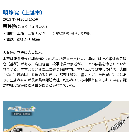
プレゼント
明静院（上越市）
コンテンツ・アプリ
2013年4月26日 15:50
明静院
(みょうじょういん)
キッズ
ケンジュ
愛の募金
・住所
上越市五智国分2111
（JR直江津駅からおよそ15分。)
Well-being
防災・減災
・電話
025-543-9800
ショッピング
天台宗、本尊は大日如来。
本尊は鎌倉時代前期の作といわれ国指定重要文化財。境内には上杉謙信の五輪
塔（墓所）がある。高田藩主 松平忠昌の家老がここでの供養を命じたといわ
会社概要・ビジョン
れている。本堂よりさらに上に建つ諏訪神社。言い伝えでは神代の時代、大国
お問い合わせ
主命が「越の国」を治めるときに、怒奈川姫と一緒にすごした岩屋がここにあ
り、生まれたのが長野県の諏訪大社に祀られている神様と伝えられている。諏
訪神社は安産にご利益があるといわれている。