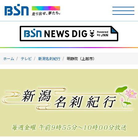
ホーム
テレビ
ホーム
テレビ
新潟名刹紀行
明静院（上越市）
ラジオ
アナウンサー
イベント
ニュース
天気