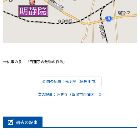
☆仏事の泉 「日蓮宗の数珠の作法」
≪ 前の記事：光明院（糸魚川市）
次の記事：淨專寺（新潟市西蒲区） ≫
過去の記事