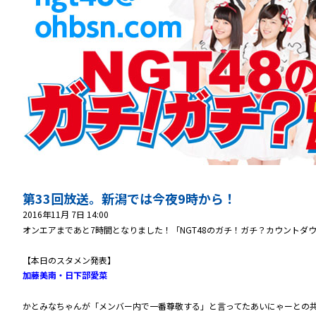
第33回放送。新潟では今夜9時から！
2016年11月 7日 14:00
オンエアまであと7時間となりました！「NGT48のガチ！ガチ？カウント
【本日のスタメン発表】
加藤美南・日下部愛菜
かとみなちゃんが「メンバー内で一番尊敬する」と言ってたあいにゃーとの