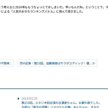
そう考えると2016年ももうちょっとでおしまいだ。早いもんだね。ということで、
ゃーによる「人気のおせちランキングバトル」に挑んで頂きました。
敗神...
次の記事：第33回。加藤美南はサラダスティック！優... ≫
2019/02/25
第153回。スタジオ初出演の古澤愛ちゃん。お疲れ様でした。
今夜は「徹子の部屋」リスペクト企画。あんちゃん、まなち