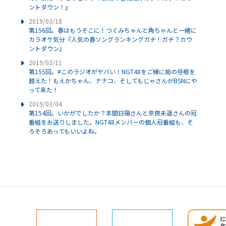
ントダウン！』
2019/03/18
第156回。春はもうそこに！つぐみちゃんと角ちゃんと一緒に
カラオケ気分『人気の春ソングランキングガチ！ガチ？カウ
ントダウン』
2019/03/11
第155回。#このラジオがヤバい！NGT48をご縁に局の垣根を
越えた！もえかちゃん、ナナコ、そしてもじゃさんがBSNにや
って来た！
2019/03/04
第154回。いかがでしたか？本間日陽さんと奈良未遥さんの冠
番組をお送りしました。NGT48メンバーの個人冠番組も、そ
ろそろあってもいいよね。