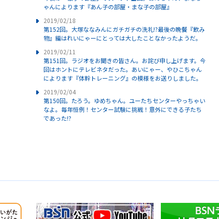
ゃんによります『あん子の部屋・まな子の部屋』
2019/02/18
第152回。大塚ななみんにガチガチの洗礼!?最後の晩餐『飲み
物』編はれいにゃーにとっては大したことなかったようだ。
2019/02/11
第151回。ラジオをお聞きの皆さん。お詫び申し上げます。今
回はホントにテレビネタだった。あいにゃー、やひこちゃん
によります『体幹トレーニング』の模様をお送りしました。
2019/02/04
第150回。たろう。ゆめちゃん。ユーたちセンターやっちゃい
なよ。毎年恒例！センター試験に挑戦！意外にできる子たち
であった!?