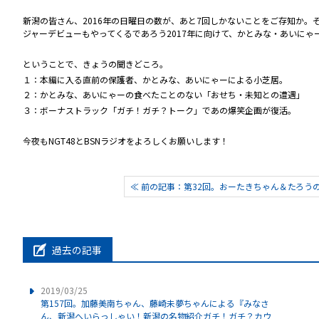
新潟の皆さん、2016年の日曜日の数が、あと7回しかないことをご存知か。
ジャーデビューもやってくるであろう2017年に向けて、かとみな・あいに
ということで、きょうの聞きどころ。
１：本編に入る直前の保護者、かとみな、あいにゃーによる小芝居。
２：かとみな、あいにゃーの食べたことのない「おせち・未知との遭遇」
３：ボーナストラック「ガチ！ガチ？トーク」であの爆笑企画が復活。
今夜もNGT48とBSNラジオをよろしくお願いします！
≪ 前の記事：第32回。おーたきちゃん＆たろうの不
過去の記事
2019/03/25
第157回。加藤美南ちゃん、藤崎未夢ちゃんによる『みなさ
ん、新潟へいらっしゃい！新潟の名物紹介ガチ！ガチ？カウ