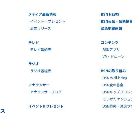
メディア最新情報
BSN NEWS
イベント・プレゼント
BSN天気・気象情
企業リリース
緊急地震速報
テレビ
コンテンツ
テレビ番組表
BSNアプリ
VR・ドローン
ラジオ
ラジオ番組表
BSNの取り組み
BSN Well-being
アナウンサー
BSN愛の募金
アナウンサーブログ
BSNキッズプロジ
にいがたケンジュ
イベント＆プレゼント
BSN防災・減災
ス