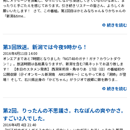
宛にメッセージを頂戴し、ゆったりとながら浸透してきているのかなあと、ま
ったりと手ごたえを感じております。引き続きリスナーの皆さん、よろしくお
願いいたします！ さて、この番組。第1回目はかとみなちゃん＆りかちゃんの
「新潟&time...
続きを読む
第3回放送。新潟では今夜9時から！
2016年4月11日 14:00
オンエアまであと7時間となりました「NGT48のガチ！ガチ？カウントダウ
ン！」。放送時間は各局異なりますが、新潟を含む7県ネットでお送り致しま
す！ 【本日のスタメン発表】 西潟茉莉奈・角ゆりあ 17日（日）の番組初の
公開収録（＠イオンモール新潟南 AM10時半～）にもやって来る「潟姉」が登
場！ そして、石川県出身の「かどちゃん」がラジオで故郷に錦を飾りま...
続きを読む
第2回。りったんの不思議さ。れなぽんの爽やかさ。
すごい2人でした。
2016年4月 4日 21:40
「NGT48のガチ！ガチ？カウントダウン！」いかがでしたでしょうか？ 新潟、