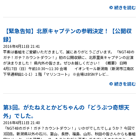
続きを読む
【緊急告知】北原キャプテンの参戦決定！【公開収
録】
2016年4月11日 21:41
平素は番組をご愛顧いただきまして、誠にありがとうございます。 「NGT48の
ガチ！ガチ？カウントダウン！」初の公開収録に、北原里英キャプテンの出演
が決まりました！ 県内外の皆さま。ぜひお越しください！ 《概要》 日時
4月17日（日）午前10:30～11:30 会場 イオンモール新潟南（新潟市江南区
下早通柳田1-1-1）１階「マリンコート」 ※会場はBSNテレビ...
続きを読む
第3回。がたねえとかどちゃんの「どうぶつ奇想天
外」でした。
2016年4月11日 21:40
「NGT48のガチ！ガチ？カウントダウン！」いかがでしたでしょうか？ 今回で
3回目。新潟県以外の石川、富山、長野、福島、山形、秋田の皆さんからも番組