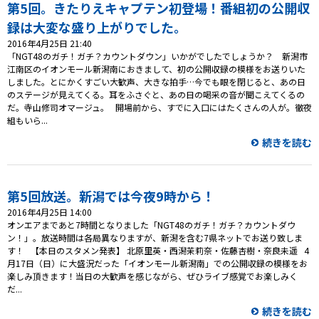
プレゼント
第5回。きたりえキャプテン初登場！番組初の公開収
録は大変な盛り上がりでした。
コンテンツ・アプリ
2016年4月25日 21:40
「NGT48のガチ！ガチ？カウントダウン」いかがでしたでしょうか？ 新潟市
キッズ
ケンジュ
愛の募金
江南区のイオンモール新潟南におきまして、初の公開収録の模様をお送りいた
しました。とにかくすごい大歓声、大きな拍手…今でも眼を閉じると、あの日
Well-being
防災・減災
のステージが見えてくる。耳をふさぐと、あの日の喝采の音が聞こえてくるの
だ。寺山修司オマージュ。 開場前から、すでに入口にはたくさんの人が。徹夜
組もいら...
ショッピング
続きを読む
会社概要・ビジョン
お問い合わせ
第5回放送。新潟では今夜9時から！
2016年4月25日 14:00
オンエアまであと7時間となりました「NGT48のガチ！ガチ？カウントダウ
ン！」。放送時間は各局異なりますが、新潟を含む7県ネットでお送り致しま
す！ 【本日のスタメン発表】 北原里英・西潟茉莉奈・佐藤杏樹・奈良未遥 4
月17日（日）に大盛況だった「イオンモール新潟南」での公開収録の模様をお
楽しみ頂きます！当日の大歓声を感じながら、ぜひライブ感覚でお楽しみく
だ...
続きを読む