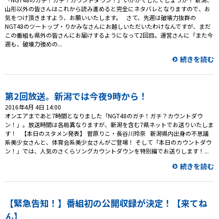
山形以外の皆さんはこれから読み進めると完全にネタバレとなりますので、お
気をつけ頂きますよう、お願いいたします。 さて、先週は破壊力抜群の
NGT48のツートップ・りかみなさんにお越しいただいたわけなんですが、まだ
この番組も県外の皆さんにお届けするようになって2回目。運営さんに「また今
週も、破壊力強めの...
続きを読む
第2回放送。新潟では今夜9時から！
2016年4月 4日 14:00
オンエアまであと7時間となりました「NGT48のガチ！ガチ？カウントダウ
ン！」。放送時間は各局異なりますが、新潟を含む7県ネットでお送りいたしま
す！ 【本日のスタメン発表】 菅原りこ・長谷川玲奈 新潟県内出身の不思議
系美少女さんと、体育会系美少女さんがご登場！ そして「本日のカウントダウ
ン！」では、人気のさくらソングカウントダウンを特別編でお送りします！...
続きを読む
【緊急告知！】番組初の公開収録が決定！【来てね
ん】