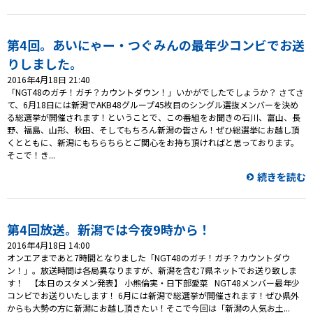
第4回。あいにゃー・つぐみんの最年少コンビでお送
りしました。
2016年4月18日 21:40
「NGT48のガチ！ガチ？カウントダウン！」いかがでしたでしょうか？ さてさ
て、6月18日には新潟でAKB48グループ45枚目のシングル選抜メンバーを決め
る総選挙が開催されます！ということで、この番組をお聞きの石川、富山、長
野、福島、山形、秋田、そしてもちろん新潟の皆さん！ぜひ総選挙にお越し頂
くとともに、新潟にもちらちらとご関心をお持ち頂ければと思っております。
そこで！き...
続きを読む
第4回放送。新潟では今夜9時から！
2016年4月18日 14:00
オンエアまであと7時間となりました「NGT48のガチ！ガチ？カウントダウ
ン！」。放送時間は各局異なりますが、新潟を含む7県ネットでお送り致しま
す！ 【本日のスタメン発表】 小熊倫実・日下部愛菜 NGT48メンバー最年少
コンビでお送りいたします！ 6月には新潟で総選挙が開催されます！ぜひ県外
からも大勢の方に新潟にお越し頂きたい！そこで今回は「新潟の人気お土...