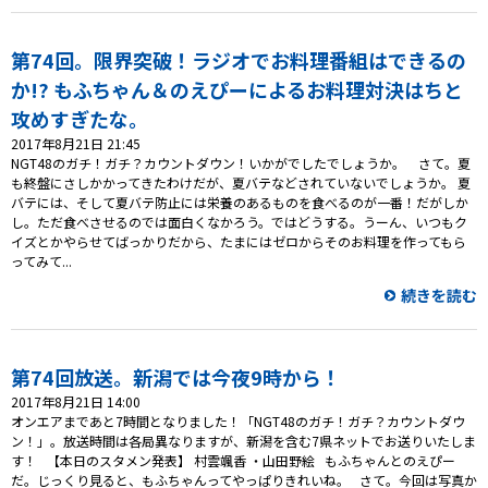
第74回。限界突破！ラジオでお料理番組はできるの
か!? もふちゃん＆のえぴーによるお料理対決はちと
攻めすぎたな。
2017年8月21日 21:45
NGT48のガチ！ガチ？カウントダウン！いかがでしたでしょうか。 さて。夏
も終盤にさしかかってきたわけだが、夏バテなどされていないでしょうか。 夏
バテには、そして夏バテ防止には栄養のあるものを食べるのが一番！だがしか
し。ただ食べさせるのでは面白くなかろう。ではどうする。うーん、いつもク
イズとかやらせてばっかりだから、たまにはゼロからそのお料理を作ってもら
ってみて...
続きを読む
第74回放送。新潟では今夜9時から！
2017年8月21日 14:00
オンエアまであと7時間となりました！「NGT48のガチ！ガチ？カウントダウ
ン！」。放送時間は各局異なりますが、新潟を含む7県ネットでお送りいたしま
す！ 【本日のスタメン発表】 村雲颯香 ・山田野絵 もふちゃんとのえぴー
だ。じっくり見ると、もふちゃんってやっぱりきれいね。 さて。今回は写真か