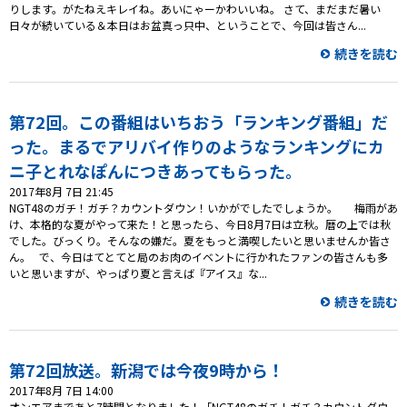
りします。がたねえキレイね。あいにゃーかわいいね。 さて、まだまだ暑い
日々が続いている＆本日はお盆真っ只中、ということで、今回は皆さん...
続きを読む
第72回。この番組はいちおう「ランキング番組」だ
った。まるでアリバイ作りのようなランキングにカ
ニ子とれなぽんにつきあってもらった。
2017年8月 7日 21:45
NGT48のガチ！ガチ？カウントダウン！いかがでしたでしょうか。 梅雨があ
け、本格的な夏がやって来た！と思ったら、今日8月7日は立秋。暦の上では秋
でした。びっくり。そんなの嫌だ。夏をもっと満喫したいと思いませんか皆さ
ん。 で、今日はてとてと局のお肉のイベントに行かれたファンの皆さんも多
いと思いますが、やっぱり夏と言えば『アイス』な...
続きを読む
第72回放送。新潟では今夜9時から！
2017年8月 7日 14:00
オンエアまであと7時間となりました！「NGT48のガチ！ガチ？カウントダウ