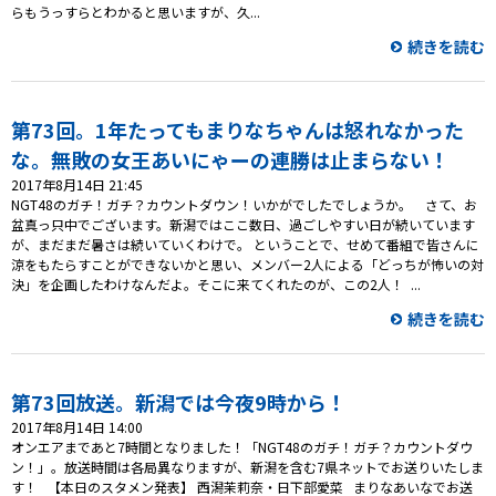
らもうっすらとわかると思いますが、久...
続きを読む
第73回。1年たってもまりなちゃんは怒れなかった
な。無敗の女王あいにゃーの連勝は止まらない！
2017年8月14日 21:45
NGT48のガチ！ガチ？カウントダウン！いかがでしたでしょうか。 さて、お
盆真っ只中でございます。新潟ではここ数日、過ごしやすい日が続いています
が、まだまだ暑さは続いていくわけで。 ということで、せめて番組で皆さんに
涼をもたらすことができないかと思い、メンバー2人による「どっちが怖いの対
決」を企画したわけなんだよ。そこに来てくれたのが、この2人！ ...
続きを読む
第73回放送。新潟では今夜9時から！
2017年8月14日 14:00
オンエアまであと7時間となりました！「NGT48のガチ！ガチ？カウントダウ
ン！」。放送時間は各局異なりますが、新潟を含む7県ネットでお送りいたしま
す！ 【本日のスタメン発表】 西潟茉莉奈・日下部愛菜 まりなあいなでお送