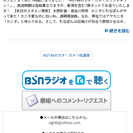
ン！」。放送時間は各局異なりますが、新潟を含む7県ネットでお送りいたしま
す！ 【本日のスタメン発表】 太野彩香・長谷川玲奈 カニ子とれなぽんがや
って来た！カニ子夏なのに白いね。透明感抜群。なお、弊社ではアヤカニを
「カニ子」と呼んでおる。そして、れなぽんは日焼けが似合う野球少女なの...
続きを読む
NGT48のガチ！ガチ？総選挙
◆メールの場合はこちらから。
ngt48@ohbsn.com