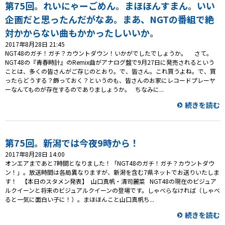
プレゼント
第75回。れいにゃーごめん。まほほんすまん。いい
企画だと思ったんだがなあ。まあ、NGTの番組で絶
コンテンツ・アプリ
対かからない曲もかかったしいいか。
2017年8月28日 21:45
キッズ
ケンジュ
愛の募金
NGT48のガチ！ガチ？カウントダウン！いかがでしたでしょうか。 さて。
NGT48の『青春時計』のRemix曲がアナログ盤で9月27日に発売されるという
Well-being
防災・減災
ことは、多くの皆さんがご存じのとおり。で、皆さん。これ買うよね。で、買
ったらどうする？飾っておく？というのも、皆さんのお家にレコードプレーヤ
ショッピング
ーなんてものが存在するのでありましょうか。 ちなみに...
続きを読む
会社概要・ビジョン
お問い合わせ
第75回。新潟では今夜9時から！
2017年8月28日 14:00
オンエアまであと7時間となりました！「NGT48のガチ！ガチ？カウントダウ
ン！」。放送時間は各局異なりますが、新潟を含む7県ネットでお送りいたしま
す！ 【本日のスタメン発表】 山口真帆・清司麗菜 NGT48の現在のビジュア
ルクイーンと将来のビジュアルクイーンの登場です。しゃべらなければ（しゃべ
ると一気に面白い子に！）。まほほんこと山口真帆ち...
続きを読む