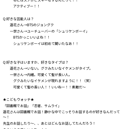
アクティブー！！
Q:好きな芸能人は？
遥花さん→BTSのジョングク
一世さん→ユーチューバーの「シュリケンボーイ」
BTSかっこいいよね！！
シュリケンボーイは初めて聞いたなあ！！
Q:好きな子はいますか、好きなタイプは？
遥花さん→いない。グクみたいなイケメンがタイプ。
一世さん→内緒。可愛くて髪が長い人。
グクみたいなイケメンが現れますように！！（笑）
可愛くて髪の長い人！！いいねー！！素敵だ～
★こどもウォッチ★
「図書館でお話」「忍者、サムライ」
遥花さんは図書館でお話！静かな中でこっそりお話するのが好きなんだって
～！
先生のお話したり～、、あとはどんなお話してたんだろう！