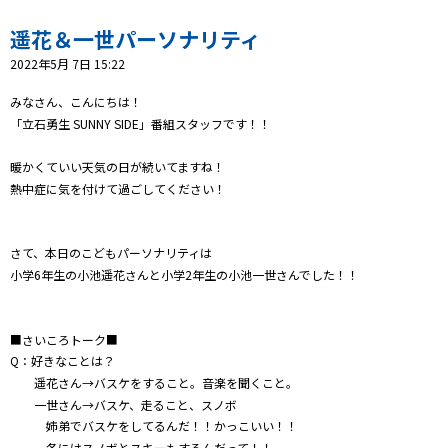
プレゼント
遥花＆一世パーソナリティ
コンテンツ・アプリ
2022年5月 7日 15:22
キッズ
ケンジュ
愛の募金
みなさん、こんにちは！
「立石勇生 SUNNY SIDE」番組スタッフです！！
Well-being
防災・減災
暖かくていい天気の日が続いてますね！
ショッピング
熱中症に気を付けて過ごしてください！
会社概要・ビジョン
お問い合わせ
さて、本日のこどもパーソナリティは
小学6年生の小池遥花さんと小学2年生の小池一世さんでした！！
■さいころトーク■
Q：好きなことは？
遥花さん→バスケをすること。音楽を聞くこと。
一世さん→バスケ、走ること、スノボ
姉弟でバスケをしてるんだ！！かっこいい！！
冬にはスノボとスキーもするんだって！！