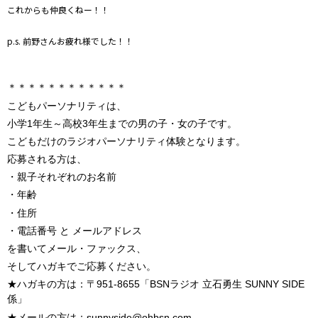
これからも仲良くねー！！
p.s. 前野さんお疲れ様でした！！
＊＊＊＊＊＊＊＊＊＊＊＊
こどもパーソナリティは、
小学1年生～高校3年生までの男の子・女の子です。
こどもだけのラジオパーソナリティ体験となります。
応募される方は、
・親子それぞれのお名前
・年齢
・住所
・電話番号 と メールアドレス
を書いてメール・ファックス、
そしてハガキでご応募ください。
★ハガキの方は：〒951-8655「BSNラジオ 立石勇生 SUNNY SIDE
係」
★メールの方は：sunnyside@ohbsn.com