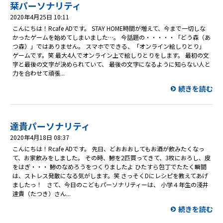
プレゼント
栞パーソナリティ
2020年4月25日 10:11
コンテンツ・アプリ
こんにちは！Rcafe ADです。 STAY HOME時間が増えて、今まで一切しな
かったゲームを始めてしまいました…。 今話題の・・・・・「どう森（あ
つ森）」ではありません。 スマホでできる、「オンライン絵しりとり」
キッズ
ケンジュ
愛の募金
ゲームです。笑 最大4人でオンライン上で絵しりとりをします。 最初の文
字と最後の文字が決められていて、 最後の文字になるように知らない人と
Well-being
防災・減災
力を合わせて頑張...
ショッピング
続きを読む
会社概要・ビジョン
お問い合わせ
達貴パーソナリティ
2020年4月18日 08:37
こんにちは！Rcafe ADです。 先日、どおおおしてもお酒が飲みたくなっ
て、お家飲みをしました。 その時、鯵を2匹買ってきて、3枚におろし、皮
をはぎ・・・ 鯵のなめろうをつくりましたよ ひたすら包丁でたたく瞬間
は、ストレス発散になる気がします。笑 さっそくDにレシピを教えてあげ
ましたっ！ さて、今日のこどもパーソナリティーは、 小学４年生の淺井
達貴（たつき）さん...
続きを読む