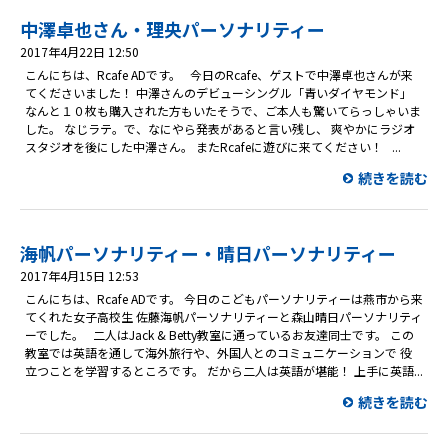
中澤卓也さん・理央パーソナリティー
2017年4月22日 12:50
こんにちは、Rcafe ADです。 今日のRcafe、ゲストで中澤卓也さんが来
てくださいました！ 中澤さんのデビューシングル「青いダイヤモンド」
なんと１０枚も購入された方もいたそうで、ご本人も驚いてらっしゃいま
した。 なじラテ。で、なにやら発表があると言い残し、 爽やかにラジオ
スタジオを後にした中澤さん。 またRcafeに遊びに来てください！ ...
続きを読む
海帆パーソナリティー・晴日パーソナリティー
2017年4月15日 12:53
こんにちは、Rcafe ADです。 今日のこどもパーソナリティーは燕市から来
てくれた女子高校生 佐藤海帆パーソナリティーと森山晴日パーソナリティ
ーでした。 二人はJack & Betty教室に通っているお友達同士です。 この
教室では英語を通して海外旅行や、外国人とのコミュニケーションで 役
立つことを学習するところです。 だから二人は英語が堪能！ 上手に英語...
続きを読む