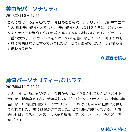
美由紀パーソナリティー
2017年4月 8日 12:51
こんにちは、Rcafe ADです。 今日のこどもパーソナリティーは新中学二年
生の 鈴木美由紀ちゃんでした。 美由紀ちゃんは３月２５日にこどもパー
ソナリティーを務めてくれた 鈴木博之くんのお姉ちゃんです。 パッチリ
二重の女の子。 イヤリングをつけてMA-1を着こなしていて、 あまりおし
ゃれに興味はないと言っていましたが、とても素敵でした♪ ラジオから
も伝わってきた...
続きを読む
勇流パーソナリティー/なじラテ。
2017年4月 1日 13:21
こんにちは、Rcafe ADです。 今日からブログを書かせていただきます♪
今日から新年度ですね。 新年度初のこどもパーソナリティーは、小学六年
生になった 羽田野 勇流パーソナリティー！ おばあちゃんの推薦で応募し
てくれました。 彼には驚かされました。とても肝が据わっている。 打ち
合わせはもちろん、本番中もあまり緊張していない・・・。 それどころ
か 「イエ...
続きを読む