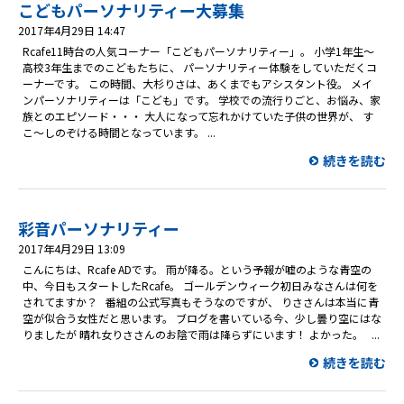
プレゼント
こどもパーソナリティー大募集
2017年4月29日 14:47
コンテンツ・アプリ
Rcafe11時台の人気コーナー「こどもパーソナリティー」。 小学1年生～
高校3年生までのこどもたちに、 パーソナリティー体験をしていただくコ
ーナーです。 この時間、大杉りさは、あくまでもアシスタント役。 メイ
キッズ
ケンジュ
愛の募金
ンパーソナリティーは「こども」です。 学校での流行りごと、お悩み、家
族とのエピソード・・・ 大人になって忘れかけていた子供の世界が、 す
Well-being
防災・減災
こ～しのぞける時間となっています。 ...
ショッピング
続きを読む
会社概要・ビジョン
お問い合わせ
彩音パーソナリティー
2017年4月29日 13:09
こんにちは、Rcafe ADです。 雨が降る。という予報が嘘のような青空の
中、今日もスタートしたRcafe。 ゴールデンウィーク初日みなさんは何を
されてますか？ 番組の公式写真もそうなのですが、 りささんは本当に青
空が似合う女性だと思います。 ブログを書いている今、少し曇り空にはな
りましたが 晴れ女りささんのお陰で雨は降らずにいます！ よかった。 ...
続きを読む