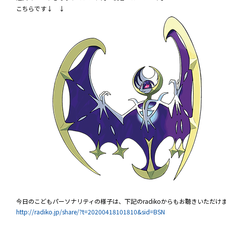
こちらです↓ ↓
今日のこどもパーソナリティの様子は、下記のradikoからもお聴きいただけ
http://radiko.jp/share/?t=20200418101810&sid=BSN