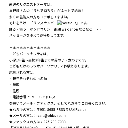
来週のリクエストテーマは、
星野源さんの「うちで踊ろう」がネットで話題！
多くの芸能人の方もコラボしてますね。
それをうけて「ダンスナンバー
」です。
踊る・舞う・ポンポコリン・shall we dance?などなど・・・
メッセージを添えてお待ちしてます。
＊＊＊＊＊＊＊＊＊＊＊＊
こどもパーソナリティは、
小学1年生～高校3年生までの男の子・女の子です。
こどもだけのラジオパーソナリティ体験となります。
応募される方は、
・親子それぞれのお名前
・年齢
・住所
・電話番号 と メールアドレス
を書いてメール・ファックス、そしてハガキでご応募ください。
★ハガキの方は：〒951-8655「BSNラジオRcafe」
★メールの方は：rcafe@ohbsn.com
★ファックスの方は：025-233-7033
「BSNラジオRcafe こどもパーソナリティ係」まで。