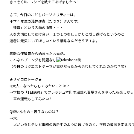
さっそくDにレシピを教えてあげましたっ！
さて、今日のこどもパーソナリティーは、
小学４年生の淺井達貴（たつき）さんです。
「達貴」という名前の由来・・・
人を大切にして助け合い、１つ１つをしっかりと成し遂げるというのと
達者に元気にいてほしいという意味なんだそうですよ。
素敵な保留音から始まったお電話。
こんなハプニングも問題なし
笑
（今日のリクエストテーマが電話だったから合わせてくれたのかな？笑）
★サイコロトーク★
Q大人になったらしてみたいことは？
→学校の「1日店員」でフレッシュ本町の沼垂八百屋さんをやったら楽しかっ
車の運転もしてみたい！
Q嫌いなもの・苦手なものは？
→犬。
犬がいるとテレビ番組の逃走中のように逃げるのと、学校の道順を変えま