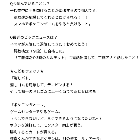
Q今悩んでいることは？
→授業中に手を挙げることが緊張するので悩んでる。
※友達が応援してくれるとあげられる！！！
スマホでポケモンゲームをやると負けること。
Q最近のビッグニュースは？
→ママが入院して退院してきた！おめでとう！
算数検定（９級）に合格した。
「工藤淳之介3時のカルテット」に電話出演して、工藤アナと話したこと！
★こどもウォッチ★
「消しバト」
消しゴムを用意して、デコピンする！
そして相手の消しゴムに上手く当てて落とせば勝ち！
「ポケモンガオーレ」
ゲームセンターでやるゲーム。
（今はできないけど、早くできるようになりたいね…）
ボタンを連打して、モンスター同士が戦う。
勝利するとカードが貰える。
達貴くんがすきなポケモンは、月の使者「ルナアーラ」