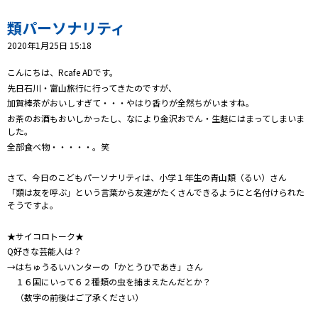
プレゼント
類パーソナリティ
コンテンツ・アプリ
2020年1月25日 15:18
キッズ
ケンジュ
愛の募金
こんにちは、Rcafe ADです。
先日石川・富山旅行に行ってきたのですが、
Well-being
防災・減災
加賀棒茶がおいしすぎて・・・やはり香りが全然ちがいますね。
お茶のお酒もおいしかったし、なにより金沢おでん・生麩にはまってしまいま
ショッピング
した。
全部食べ物・・・・・。笑
会社概要・ビジョン
お問い合わせ
さて、今日のこどもパーソナリティは、小学１年生の青山類（るい）さん
「類は友を呼ぶ」という言葉から友達がたくさんできるようにと名付けられた
そうですよ。
★サイコロトーク★
Q好きな芸能人は？
→はちゅうるいハンターの「かとうひであき」さん
１６国にいって６２種類の虫を捕まえたんだとか？
（数字の前後はご了承ください）