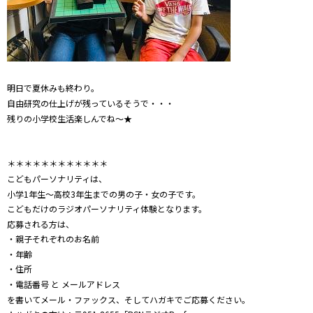
明日で夏休みも終わり。
自由研究の仕上げが残っているそうで・・・
残りの小学校生活楽しんでね～★
＊＊＊＊＊＊＊＊＊＊＊＊
こどもパーソナリティは、
小学
1
年生～高校
3
年生までの男の子・女の子です。
こどもだけのラジオパーソナリティ体験となります。
応募される方は、
・親子それぞれのお名前
・年齢
・住所
・電話番号 と メールアドレス
を書いてメール・ファックス、そしてハガキでご応募ください。