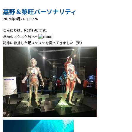
プレゼント
嘉野＆黎旺パーソナリティ
コンテンツ・アプリ
2019年8月24日 11:26
キッズ
ケンジュ
愛の募金
こんにちは。Rcafe ADです。
念願のスケスケ展へ～
Well-being
防災・減災
記念に骨折した足スケスケを撮ってきました（笑）
ショッピング
会社概要・ビジョン
お問い合わせ