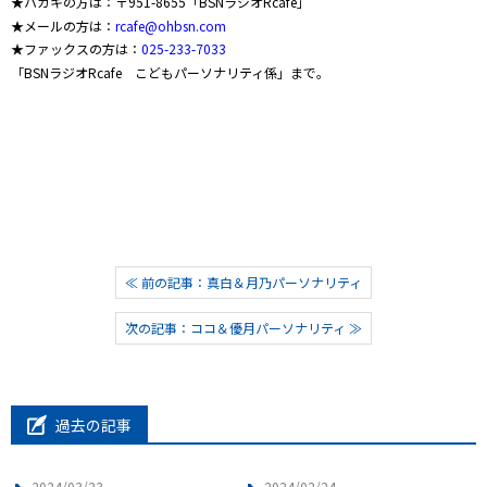
★ハガキの方は：〒
951-8655
「
BSN
ラジオ
Rcafe
」
★メールの方は：
rcafe@ohbsn.com
★ファックスの方は：
025-233-7033
「
BSN
ラジオ
Rcafe
こどもパーソナリティ係」まで。
≪ 前の記事：真白＆月乃パーソナリティ
次の記事：ココ＆優月パーソナリティ ≫
過去の記事
2024/03/23
2024/02/24