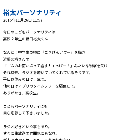
プレゼント
裕太パーソナリティ
コンテンツ・アプリ
2016年11月26日 11:57
キッズ
ケンジュ
愛の募金
今日のこどもパーソナリティは
高校２年生の野口裕太くん
Well-being
防災・減災
なんと！中学生の頃に「ごきげんアワー」を聴き
ショッピング
近藤丈靖さんの
「ゴムのお面かぶって話す！すっげー！」みたいな衝撃を受け
会社概要・ビジョン
それ以来、ラジオを聴いていてくれているそうです。
お問い合わせ
平日お休みの日は、生で。
他の日はアプリのタイムフリーを駆使して。
ありがたき、高校生。
こどもパーソナリティにも
自ら応募して下さいました。
ラジオ好きという事もあり。
すぐに生放送の雰囲気にもなれ。
新人アナウンサーでも、こうは行かない。