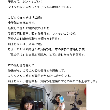
子供って、ホントすごい！
マイクの前に向かった莉子ちゃんは別人でした。
こどもウォッチは「12歳」
小学館の文庫本です。
転校してきた12歳の女の子たち
学校で感じる事、恋する気持ち、ファッションの話
等身大の12歳の気持ちを綴った1冊です。
莉子ちゃんは、来年12歳。
ちょっとだけお姉さんの気持ちを、本の世界で体感します。
「君の名は」も文庫本で読み、とても楽しかったそうです。
本の楽しさを聴くと
映像がないので主人公の気持ちを想像して、
よりリアルに感じる事ができるからだそうです。
莉子ちゃん、番組中も、気持ちを言葉にするのがとても上手でした。