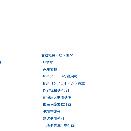
会社概要・ビジョン
報
IR情報
採用情報
BSNグループ行動規範
BSNコンプライアンス憲章
内部統制基本方針
新潟放送番組基準
国民保護業務計画
番組審議会
放送番組種別
一般事業主行動計画