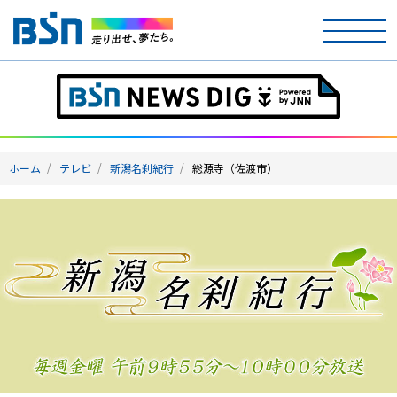
ホーム
テレビ
ホーム
テレビ
新潟名刹紀行
総源寺（佐渡市）
ラジオ
アナウンサー
イベント
ニュース
天気