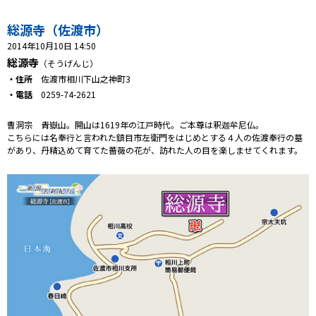
プレゼント
総源寺（佐渡市）
コンテンツ・アプリ
2014年10月10日 14:50
総源寺
（そうげんじ）
キッズ
ケンジュ
愛の募金
・住所
佐渡市相川下山之神町3
Well-being
防災・減災
・電話
0259-74-2621
ショッピング
曹洞宗 青嶽山。開山は1619年の江戸時代。ご本尊は釈迦牟尼仏。
こちらには名奉行と言われた鎮目市左衛門をはじめとする４人の佐渡奉行の墓
があり、丹精込めて育てた薔薇の花が、訪れた人の目を楽しませてくれます。
会社概要・ビジョン
お問い合わせ