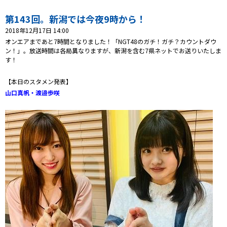
プレゼント
第143回。新潟では今夜9時から！
コンテンツ・アプリ
2018年12月17日 14:00
オンエアまであと7時間となりました！「NGT48のガチ！ガチ？カウントダウ
キッズ
ケンジュ
愛の募金
ン！」。放送時間は各局異なりますが、新潟を含む7県ネットでお送りいたしま
す！
Well-being
防災・減災
【本日のスタメン発表】
ショッピング
山口真帆・渡邉歩咲
会社概要・ビジョン
お問い合わせ