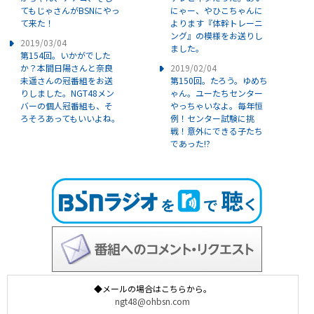
てもじゃさんがBSNにやっ
にゃー、やひこちゃんに
て来た！
よります『体幹トレーニ
ング』の模様をお送りし
2019/03/04
ました。
第154回。いかがでした
か？本間日陽さんと奈良
2019/02/04
未遥さんの冠番組をお送
第150回。たろう。ゆめち
りしました。NGT48メン
ゃん。ユーたちセンター
バーの個人冠番組も、そ
やっちゃいなよ。毎年恒
ろそろあってもいいよね。
例！センター試験に挑
戦！意外にできる子たち
であった!?
◆メールの場合はこちらから。
ngt48@ohbsn.com