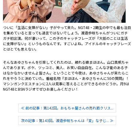
ついに「生活に支障がない」子がやって来た。NGT48・2期生の中でも最も注目
を集めていると言っても過言ではないでしょう。渡邉歩咲ちゃんがついにガチ
ガチ初出演。何が凄いって、この子のキャッチフレーズが『大抵のことは生活
に支障がない』というものなんです。すごいよね。アイドルのキャッチフレーズ
とはとても思えない。
そんなあゆさちゃんを引率してくれたのは、頼れる娘まほほん。山口真帆ちゃ
んであります。ボケ、ツッコミ、美人、お笑い自由自在。こんな才能のある子
はなかなかいませんよ皆さん。ということで今夜は、あゆさちゃんが来たらこ
れをやろうと決めていた。番組名物『まほほん・あゆさちゃんに50の質問』！
マシンガンクエスチョンに2人は見事に答えることができるのかどうか。月9は
NGT48とBSNラジオでぜひお楽しみください！
≪ 前の記事：第142回。おもちゃ屋さんの売れ筋クリス...
次の記事：第143回。渡邉歩咲ちゃんは「変」な子じ... ≫