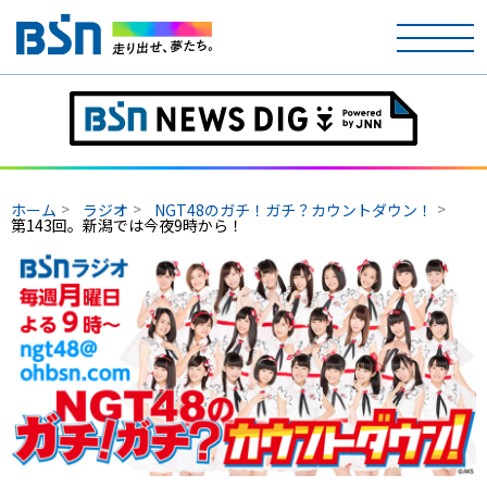
ホーム
テレビ
ホーム
ラジオ
NGT48のガチ！ガチ？カウントダウン！
ラジオ
第143回。新潟では今夜9時から！
アナウンサー
イベント
ニュース
天気