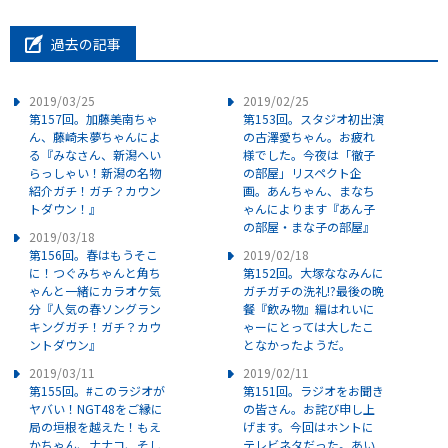
過去の記事
2019/03/25
2019/02/25
第157回。加藤美南ちゃ
第153回。スタジオ初出演
ん、藤崎未夢ちゃんによ
の古澤愛ちゃん。お疲れ
る『みなさん、新潟へい
様でした。今夜は「徹子
らっしゃい！新潟の名物
の部屋」リスペクト企
紹介ガチ！ガチ？カウン
画。あんちゃん、まなち
トダウン！』
ゃんによります『あん子
の部屋・まな子の部屋』
2019/03/18
第156回。春はもうそこ
2019/02/18
に！つぐみちゃんと角ち
第152回。大塚ななみんに
ゃんと一緒にカラオケ気
ガチガチの洗礼!?最後の晩
分『人気の春ソングラン
餐『飲み物』編はれいに
キングガチ！ガチ？カウ
ゃーにとっては大したこ
ントダウン』
となかったようだ。
2019/03/11
2019/02/11
第155回。#このラジオが
第151回。ラジオをお聞き
ヤバい！NGT48をご縁に
の皆さん。お詫び申し上
局の垣根を越えた！もえ
げます。今回はホントに
かちゃん、ナナコ、そし
テレビネタだった。あい