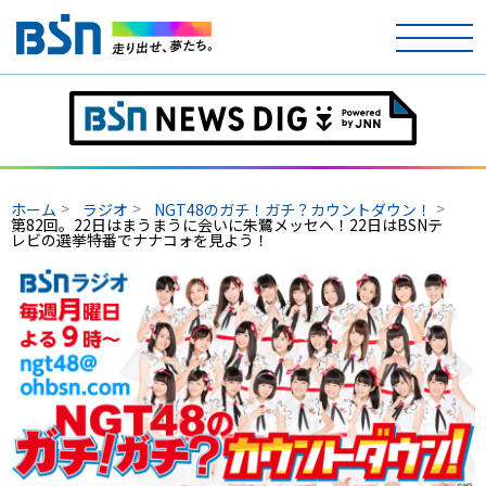
ホーム
テレビ
ホーム
ラジオ
NGT48のガチ！ガチ？カウントダウン！
ラジオ
第82回。22日はまうまうに会いに朱鷺メッセへ！22日はBSNテ
レビの選挙特番でナナコォを見よう！
アナウンサー
イベント
ニュース
天気