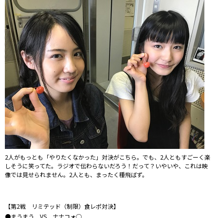
2人がもっとも「やりたくなかった」対決がこちら。でも、2人ともすごーく楽
しそうに笑ってた。ラジオで伝わらないだろう！だって？いやいや、これは映
像では見せられません。2人とも、まったく種飛ばず。
【第2戦 リミテッド（制限）食レポ対決】
●まうまう VS ナナコォ○