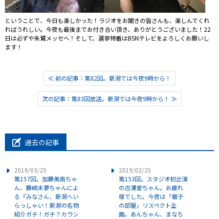
ということで、今日も楽しかった！ラジオをお聞きの皆さんも、楽しんでくれ
ればうれしい。今夜も最後までお付き合い頂き、ありがとうございました！22
日は必ずや朱鷺メッセへ！そして、選挙特番はBSNテレビをよろしくお願いし
ます！
≪ 前の記事：第82回。新潟では今夜9時から！
次の記事：第83回放送。新潟では今夜9時から！ ≫
過去の記事
2019/03/25
2019/02/25
第157回。加藤美南ちゃ
第153回。スタジオ初出演
ん、藤崎未夢ちゃんによ
の古澤愛ちゃん。お疲れ
る『みなさん、新潟へい
様でした。今夜は「徹子
らっしゃい！新潟の名物
の部屋」リスペクト企
紹介ガチ！ガチ？カウン
画。あんちゃん、まなち