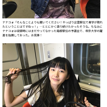
ナナコォ「そんなことよりも聞いてください！やっぱり出雲駅伝で青学が敗れ
たということはですねっ！」…ととにかく語り続けたかったそうな。ちなみに
ナナコォは収録時にはまだやってなかった箱根駅伝の予選会で、帝京大学の躍
進を指摘しておった。お見事！