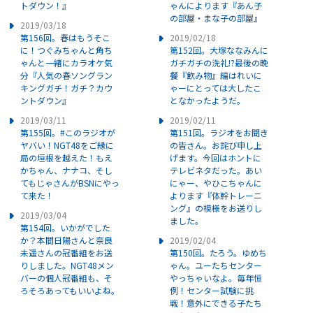
トダウン！』
ゃんによります『あん子
の部屋・まな子の部屋』
2019/03/18
第156回。春はもうそこ
2019/02/18
に！つぐみちゃんと角ち
第152回。大塚ななみんに
ゃんと一緒にカラオケ気
ガチガチの洗礼!?最後の晩
分『人気の春ソングラン
餐『飲み物』編はれいに
キングガチ！ガチ？カウ
ゃーにとっては大したこ
ントダウン』
となかったようだ。
2019/03/11
2019/02/11
第155回。#このラジオが
第151回。ラジオをお聞き
ヤバい！NGT48をご縁に
の皆さん。お詫び申し上
局の垣根を越えた！もえ
げます。今回はホントに
かちゃん、ナナコ、そし
テレビネタだった。あい
てもじゃさんがBSNにやっ
にゃー、やひこちゃんに
て来た！
よります『体幹トレーニ
ング』の模様をお送りし
2019/03/04
ました。
第154回。いかがでした
か？本間日陽さんと奈良
2019/02/04
未遥さんの冠番組をお送
第150回。たろう。ゆめち
りしました。NGT48メン
ゃん。ユーたちセンター
バーの個人冠番組も、そ
やっちゃいなよ。毎年恒
ろそろあってもいいよね。
例！センター試験に挑
戦！意外にできる子たち