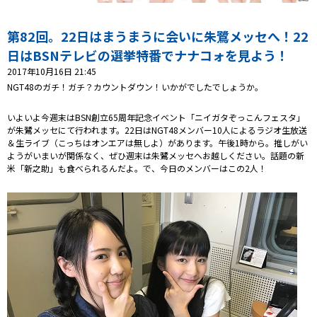
プレゼント
コンテンツ・アプリ
第82回。22日はまうまうに会いに朱鷺メッセへ！22
日はBSNテレビの選挙特番でナナコォを見よう！
キッズ
ケンジュ
愛の募金
2017年10月16日 21:45
NGT48のガチ！ガチ？カウントダウン！いかがでしたでしょうか。
Well-being
防災・減災
いよいよ今週末はBSN創立65周年記念イベント「ニイガタぞっこんフェスタ」
ショッピング
が朱鷺メッセにて行われます。22日はNGT48メンバー10人によるラジオ生放送
＆生ライブ（こっちはオンエアは無しよ）があります。午後1時から。推しがい
ようがいまいが関係なく、ぜひ週末は朱鷺メッセへお越しください。話題の新
会社概要・ビジョン
米「新之助」も食べられるんだよ。で、今日のメンバーはこの2人！
お問い合わせ